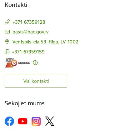
Kontakti
+371 67359128
E-pasts:
pasts@bac.gov.lv
Ventspils iela 53, Rīga, LV-1002
+371 67359159
Visi kontakti
Sekojiet mums