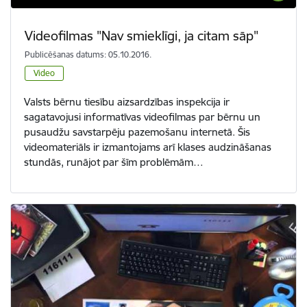
Videofilmas "Nav smieklīgi, ja citam sāp"
Publicēšanas datums: 05.10.2016.
Video
Valsts bērnu tiesību aizsardzības inspekcija ir
sagatavojusi informatīvas videofilmas par bērnu un
pusaudžu savstarpēju pazemošanu internetā. Šis
videomateriāls ir izmantojams arī klases audzināšanas
stundās, runājot par šīm problēmām…