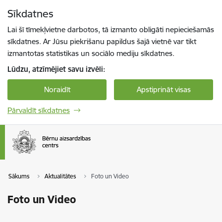
Pāriet uz lapas saturu
Sīkdatnes
Spied
lai meklētu
Enter
Lai šī tīmekļvietne darbotos, tā izmanto obligāti nepieciešamās
sīkdatnes. Ar Jūsu piekrišanu papildus šajā vietnē var tikt
izmantotas statistikas un sociālo mediju sīkdatnes.
Lūdzu, atzīmējiet savu izvēli:
Noraidīt
Apstiprināt visas
Pārvaldīt sīkdatnes
Sākums
Aktualitātes
Foto un Video
Foto un Video