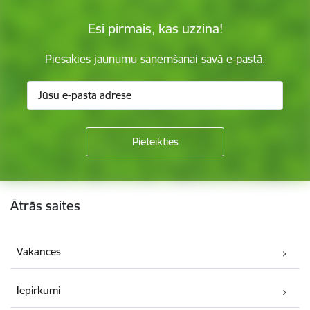
Esi pirmais, kas uzzina!
Piesakies jaunumu saņemšanai savā e-pastā.
Kājene
Ātrās saites
Vakances
Iepirkumi