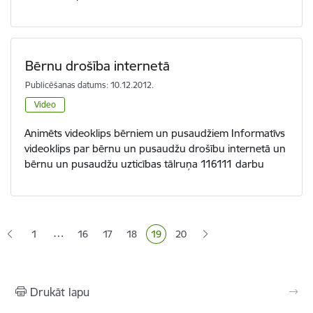
Bērnu drošība internetā
Publicēšanas datums: 10.12.2012.
Video
Animēts videoklips bērniem un pusaudžiem Informatīvs
videoklips par bērnu un pusaudžu drošību internetā un
bērnu un pusaudžu uzticības tālruņa 116111 darbu
Lapošana
…
1
16
17
18
19
20
Lapa
Lapa
Lapa
Pašreizējā lapa
Lapa
Drukāt lapu