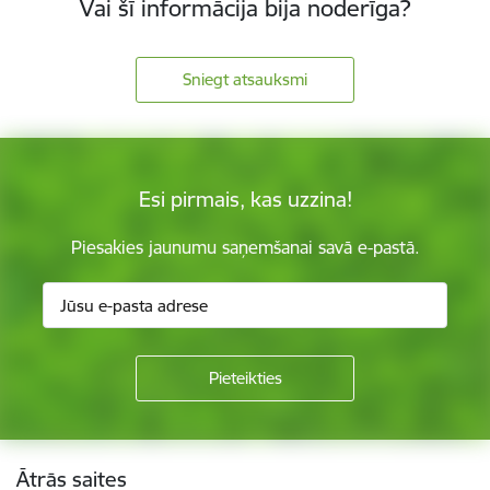
Vai šī informācija bija noderīga?
Sniegt atsauksmi
Esi pirmais, kas uzzina!
Piesakies jaunumu saņemšanai savā e-pastā.
Kājene
Ātrās saites