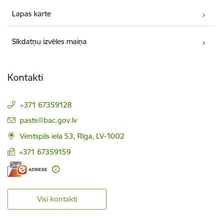
Lapas karte
Sīkdatņu izvēles maiņa
Kontakti
+371 67359128
E-pasts:
pasts@bac.gov.lv
Ventspils iela 53, Rīga, LV-1002
+371 67359159
Visi kontakti