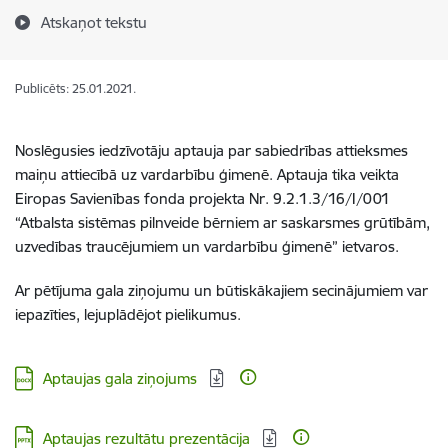
Atskaņot tekstu
Publicēts: 25.01.2021.
Noslēgusies iedzīvotāju aptauja par sabiedrības attieksmes
maiņu attiecībā uz vardarbību ģimenē. Aptauja tika veikta
Eiropas Savienības fonda projekta Nr. 9.2.1.3/16/I/001
“Atbalsta sistēmas pilnveide bērniem ar saskarsmes grūtībām,
uzvedības traucējumiem un vardarbību ģimenē” ietvaros.
Ar pētījuma gala ziņojumu un būtiskākajiem secinājumiem var
iepazīties, lejuplādējot pielikumus.​
Lejupielādēt:
Aptaujas gala ziņojums
Lejupielādēt:
Aptaujas rezultātu prezentācija