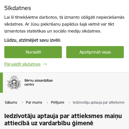
Pāriet uz lapas saturu
Sīkdatnes
Spied
lai meklētu
Enter
Lai šī tīmekļvietne darbotos, tā izmanto obligāti nepieciešamās
sīkdatnes. Ar Jūsu piekrišanu papildus šajā vietnē var tikt
izmantotas statistikas un sociālo mediju sīkdatnes.
Lūdzu, atzīmējiet savu izvēli:
Noraidīt
Apstiprināt visas
Pārvaldīt sīkdatnes
Sākums
Par mums
Pētījumi
Iedzīvotāju aptauja par attieksmes 
Iedzīvotāju aptauja par attieksmes maiņu
attiecībā uz vardarbību ģimenē