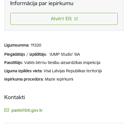
Informācija par iepirkumu
Atvērt EIS
Līgumsumma
11320
Piegādātājs / izpildītājs:
'JUMP Studio' SIA
Pasūtītājs
Valsts bērnu tiesību aizsardzības inspekcija
Līguma izpildes vieta
Visā Latvijas Republikas teritorijā
Iepirkuma procedūra
Mazie iepirkumi
Kontakti
E-pasts:
pasts@bti.gov.lv