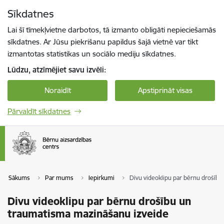
Pāriet uz lapas saturu
Sīkdatnes
Spied
lai meklētu
Enter
Lai šī tīmekļvietne darbotos, tā izmanto obligāti nepieciešamās
sīkdatnes. Ar Jūsu piekrišanu papildus šajā vietnē var tikt
izmantotas statistikas un sociālo mediju sīkdatnes.
Lūdzu, atzīmējiet savu izvēli:
Noraidīt
Apstiprināt visas
Pārvaldīt sīkdatnes
Sākums
Par mums
Iepirkumi
Divu videoklipu par bērnu drošīb
Divu videoklipu par bērnu drošību un
traumatisma mazināšanu izveide