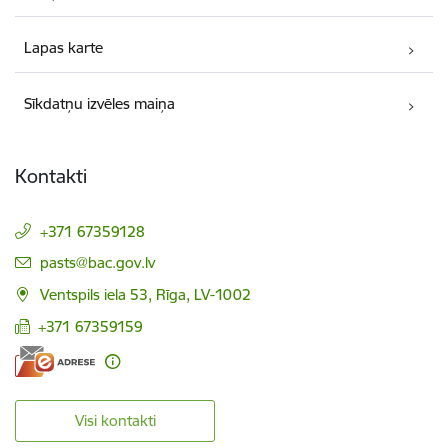
Lapas karte
Sīkdatņu izvēles maiņa
Kontakti
+371 67359128
E-pasts:
pasts@bac.gov.lv
Ventspils iela 53, Rīga, LV-1002
+371 67359159
Visi kontakti