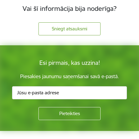
Vai šī informācija bija noderīga?
Sniegt atsauksmi
Esi pirmais, kas uzzina!
Piesakies jaunumu saņemšanai savā e-pastā.
Kājene