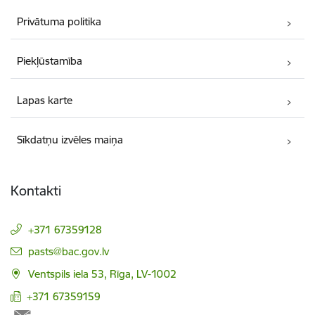
Privātuma politika
Piekļūstamība
Lapas karte
Sīkdatņu izvēles maiņa
Kontakti
+371 67359128
E-pasts:
pasts@bac.gov.lv
Ventspils iela 53, Rīga, LV-1002
+371 67359159