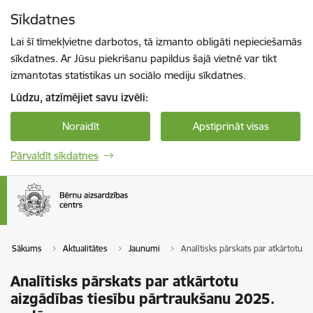
Pāriet uz lapas saturu
Sīkdatnes
Spied
lai meklētu
Enter
Lai šī tīmekļvietne darbotos, tā izmanto obligāti nepieciešamās
sīkdatnes. Ar Jūsu piekrišanu papildus šajā vietnē var tikt
izmantotas statistikas un sociālo mediju sīkdatnes.
Lūdzu, atzīmējiet savu izvēli:
Noraidīt
Apstiprināt visas
Pārvaldīt sīkdatnes
Sākums
Aktualitātes
Jaunumi
Analītisks pārskats par atkārtotu 
Analītisks pārskats par atkārtotu
aizgādības tiesību pārtraukšanu 2025.