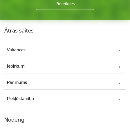
Kājene
Ātrās saites
Vakances
Iepirkumi
Par mums
Piekļūstamība
Noderīgi