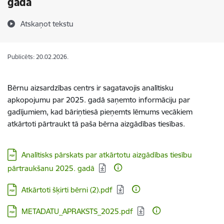
gadā
Atskaņot tekstu
Publicēts: 20.02.2026.
Bērnu aizsardzības centrs ir sagatavojis analītisku
apkopojumu par 2025. gadā saņemto informāciju par
gadījumiem, kad bāriņtiesā pieņemts lēmums vecākiem
atkārtoti pārtraukt tā paša bērna aizgādības tiesības.
Lejupielādēt:
Analītisks pārskats par atkārtotu aizgādības tiesību
pārtraukšanu 2025. gadā
Lejupielādēt:
Atkārtoti šķirti bērni (2).pdf
Lejupielādēt:
METADATU_APRAKSTS_2025.pdf