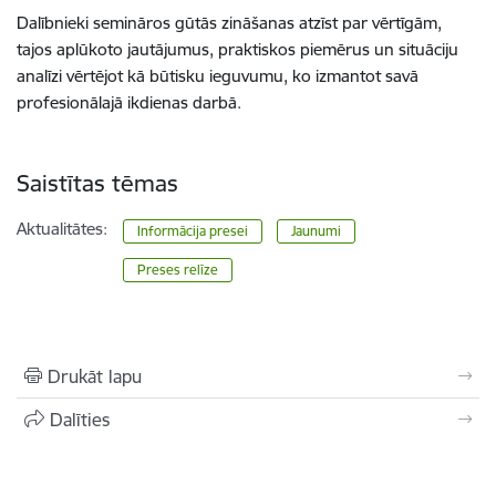
Dalībnieki semināros gūtās zināšanas atzīst par vērtīgām,
tajos aplūkoto jautājumus, praktiskos piemērus un situāciju
analīzi vērtējot kā būtisku ieguvumu, ko izmantot savā
profesionālajā ikdienas darbā.
Saistītas tēmas
Aktualitātes:
Informācija presei
Jaunumi
Preses relīze
Drukāt lapu
Dalīties