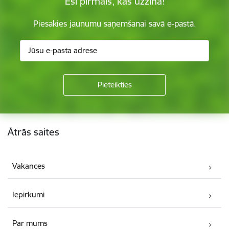
Esi pirmais, kas uzzina!
Piesakies jaunumu saņemšanai savā e-pastā.
Kājene
Ātrās saites
Vakances
Iepirkumi
Par mums