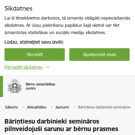
Pāriet uz lapas saturu
Sīkdatnes
Spied
lai meklētu
Enter
Lai šī tīmekļvietne darbotos, tā izmanto obligāti nepieciešamās
sīkdatnes. Ar Jūsu piekrišanu papildus šajā vietnē var tikt
izmantotas statistikas un sociālo mediju sīkdatnes.
Lūdzu, atzīmējiet savu izvēli:
Noraidīt
Apstiprināt visas
Pārvaldīt sīkdatnes
Sākums
Aktualitātes
Jaunumi
Bāriņtiesu darbinieki semināros p
Bāriņtiesu darbinieki semināros
pilnveidojuši sarunu ar bērnu prasmes