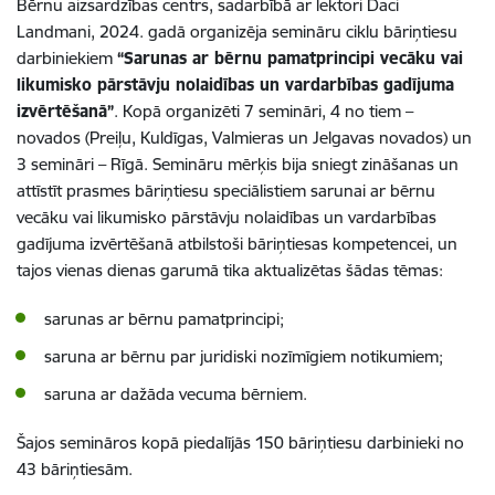
Bērnu aizsardzības centrs, sadarbībā ar lektori Daci
Landmani, 2024. gadā organizēja semināru ciklu bāriņtiesu
darbiniekiem
“Sarunas ar bērnu pamatprincipi vecāku vai
likumisko pārstāvju nolaidības un vardarbības gadījuma
izvērtēšanā”
. Kopā organizēti 7 semināri, 4 no tiem –
novados (Preiļu, Kuldīgas, Valmieras un Jelgavas novados) un
3 semināri – Rīgā. Semināru mērķis bija sniegt zināšanas un
attīstīt prasmes bāriņtiesu speciālistiem sarunai ar bērnu
vecāku vai likumisko pārstāvju nolaidības un vardarbības
gadījuma izvērtēšanā atbilstoši bāriņtiesas kompetencei, un
tajos vienas dienas garumā tika aktualizētas šādas tēmas:
sarunas ar bērnu pamatprincipi;
saruna ar bērnu par juridiski nozīmīgiem notikumiem;
saruna ar dažāda vecuma bērniem.
Šajos semināros kopā piedalījās 150 bāriņtiesu darbinieki no
43 bāriņtiesām.