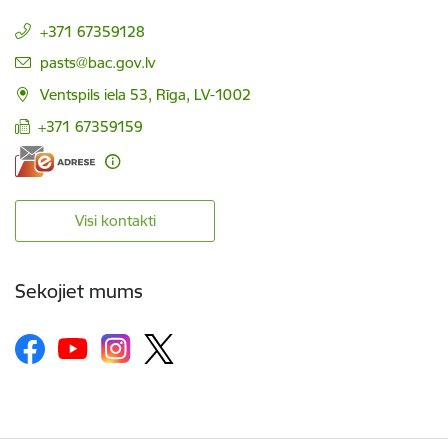
+371 67359128
E-pasts:
pasts@bac.gov.lv
Ventspils iela 53, Rīga, LV-1002
+371 67359159
Visi kontakti
Sekojiet mums