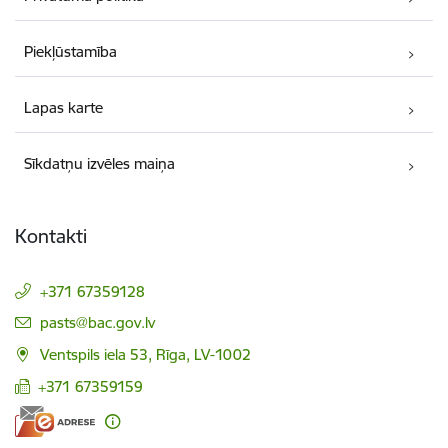
Piekļūstamība
Lapas karte
Sīkdatņu izvēles maiņa
Kontakti
+371 67359128
E-pasts:
pasts@bac.gov.lv
Ventspils iela 53, Rīga, LV-1002
+371 67359159