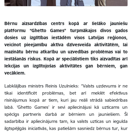
Bērnu aizsardzības centrs kopā ar lielāko jauniešu
platformu “Ghetto Games” turpmākajos divos gados
dosies uz izglītības iestādēm visos Latvijas reģionos,
veicinot pieejamību aktīva dzīvesveida aktivitātēm, lai
mazinātu bērnu atkarību un uzvedības problēmas vai to
iestāšanās riskus. Kopā ar speciālistiem tiks aizvadītas arī
lekcijas un izglītojošas aktivitātes gan bērniem, gan
vecākiem.
Labklājības ministrs Reinis Uzulnieks: “Valsts uzdevums ir ne
tikai identificēt problēmas, bet arī meklēt efektīvus
risinājumus kopā ar tiem, kuri jau reāli strādā sabiedrības
labā. ‘Ghetto Games’ ir sevi apliecinājusi kā uzticams un
spēcīgs partneris darbā ar bērniem un jauniešiem. Šī
sadarbība ir apliecinājums tam, ka valsts uzticas un iegulda
ilgtspējīgās iniciatīvās, kas patiešām sasniedz bērnus tur, kur