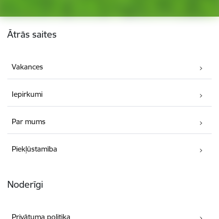
Kājene
Ātrās saites
Vakances
Iepirkumi
Par mums
Piekļūstamība
Noderīgi
Privātuma politika