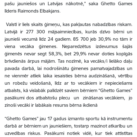
pašu jauniešos un Latvijas nākotnē,” saka Ghetto Games
līderis Raimonds Elbakjans.
Valstī ir liels skaits ģimeņu, kas pakļautas nabadzības riskam.
Latvijā ir 277 300 mājsaimniecības, kurās dzīvo bērni un
jaunieši vecumā līdz 24 gadiem. 85 700 jeb 30,9% no tām ir
viena vecāka ģimenes. Neparedzētus izdevumus šajās
ģimenēs nevar segt 58,3%, bet 29,9% nevar doties kopīgās
brīvdienās ārpus mājām. Tas nozīmē, ka vecāks/i lielāko daļu
pavada darbā, lai nodrošinātu ģimenes pamatvajadzības un
ne vienmēr atliek laika iesaisties bērna audzināšanā, vērtību
un robežu veidošanā, līdz ar to vecākiem ir nepieciešams
atbalsts, kā vislabāk palīdzēt saviem bērniem “Ghetto Games”
pasākumi dos atbalstošu plecu un zināšanas vecākiem, jo
zinoši vecāki ir labākais resurss bērna ikdienā
“Ghetto Games” jau 17 gadus izmanto sportu kā instrumentu
darbā ar bērniem un jauniešiem, tostarp mazinot atkarību un
uzvedības riskus. Pasākumi notiek vidē, kur tiek attīstītas