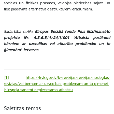
sociālās un fiziskās prasmes, veidojas piederības sajūta un
tiek piedāvāta alternatīva destruktīviem ieradumiem.
Sadarbība notiks
Eiropas Sociālā fonda Plus līdzfinansēto
projektu Nr. 4.3.6.5/1/24/I/001 “Atbalsta pasākumi
bērniem ar uzvedības vai atkarību problēmām un to
ģimenēm
”
ietvaros.
[1]
https://lrvk.gov.lv/lv/revizijas/revizijas/noslegtas-
revizijas/vai-bernam-ar-uzvedibas-problemam-un-ta-gimenei-
ir-iespeja-sanemt-nepieciesamo-atbalstu
Saistītas tēmas