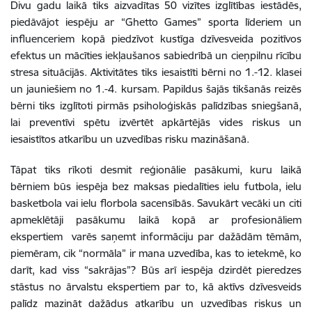
Divu gadu laikā tiks aizvadītas 50 vizītes izglītības iestādēs,
piedāvājot iespēju ar “Ghetto Games” sporta līderiem un
influenceriem kopā piedzīvot kustīga dzīvesveida pozitīvos
efektus un mācīties iekļaušanos sabiedrībā un cieņpilnu rīcību
stresa situācijās. Aktivitātes tiks iesaistīti bērni no 1.-12. klasei
un jauniešiem no 1.-4. kursam. Papildus šajās tikšanās reizēs
bērni tiks izglītoti pirmās psiholoģiskās palīdzības sniegšanā,
lai preventīvi spētu izvērtēt apkārtējās vides riskus un
iesaistītos atkarību un uzvedības risku mazināšanā.
Tāpat tiks rīkoti desmit reģionālie pasākumi, kuru laikā
bērniem būs iespēja bez maksas piedalīties ielu futbola, ielu
basketbola vai ielu florbola sacensībās. Savukārt vecāki un citi
apmeklētāji pasākumu laikā kopā ar profesionāliem
ekspertiem varēs saņemt informāciju par dažādām tēmām,
piemēram, cik “normāla” ir mana uzvedība, kas to ietekmē, ko
darīt, kad viss “sakrājas”? Būs arī iespēja dzirdēt pieredzes
stāstus no ārvalstu ekspertiem par to, kā aktīvs dzīvesveids
palīdz mazināt dažādus atkarību un uzvedības riskus un