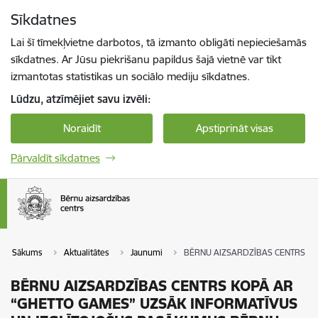
Pāriet uz lapas saturu
Sīkdatnes
Spied
lai meklētu
Enter
Lai šī tīmekļvietne darbotos, tā izmanto obligāti nepieciešamās
sīkdatnes. Ar Jūsu piekrišanu papildus šajā vietnē var tikt
izmantotas statistikas un sociālo mediju sīkdatnes.
Lūdzu, atzīmējiet savu izvēli:
Noraidīt
Apstiprināt visas
Pārvaldīt sīkdatnes
Sākums
Aktualitātes
Jaunumi
BĒRNU AIZSARDZĪBAS CENTRS KO
BĒRNU AIZSARDZĪBAS CENTRS KOPĀ AR
“GHETTO GAMES” UZSĀK INFORMATĪVUS