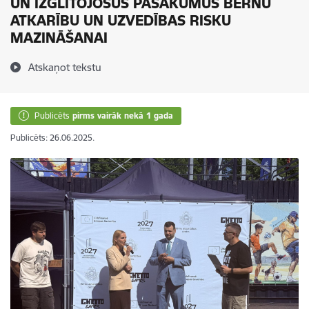
UN IZGLĪTOJOŠUS PASĀKUMUS BĒRNU
ATKARĪBU UN UZVEDĪBAS RISKU
MAZINĀŠANAI
Atskaņot tekstu
Publicēts
pirms vairāk nekā 1 gada
Publicēts: 26.06.2025.