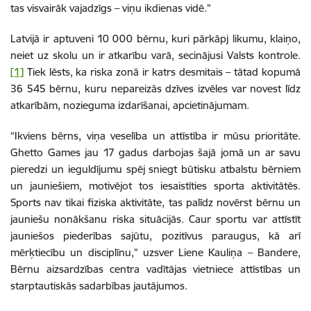
tas visvairāk vajadzīgs – viņu ikdienas vidē.”
Latvijā ir aptuveni 10 000 bērnu, kuri pārkāpj likumu, klaiņo,
neiet uz skolu un ir atkarību varā, secinājusi Valsts kontrole.
[1]
Tiek lēsts, ka riska zonā ir katrs desmitais – tātad kopumā
36 545 bērnu, kuru nepareizās dzīves izvēles var novest līdz
atkarībām, nozieguma izdarīšanai, apcietinājumam.
“Ikviens bērns, viņa veselība un attīstība ir mūsu prioritāte.
Ghetto Games jau 17 gadus darbojas šajā jomā un ar savu
pieredzi un ieguldījumu spēj sniegt būtisku atbalstu bērniem
un jauniešiem, motivējot tos iesaistīties sporta aktivitātēs.
Sports nav tikai fiziska aktivitāte, tas palīdz novērst bērnu un
jauniešu nonākšanu riska situācijās. Caur sportu var attīstīt
jauniešos piederības sajūtu, pozitīvus paraugus, kā arī
mērķtiecību un disciplīnu,” uzsver Liene Kauliņa – Bandere,
Bērnu aizsardzības centra vadītājas vietniece attīstības un
starptautiskās sadarbības jautājumos.