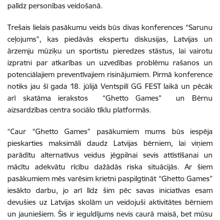
palīdz personības veidošanā.
Trešais lielais pasākumu veids būs divas konferences “Sarunu
ceļojums”, kas piedāvās ekspertu diskusijas, Latvijas un
ārzemju mūziķu un sportistu pieredzes stāstus, lai vairotu
izpratni par atkarības un uzvedības problēmu rašanos un
potenciālajiem preventīvajiem risinājumiem. Pirmā konference
notiks jau šī gada 18. jūlijā Ventspilī GG FEST laikā un pēcāk
arī skatāma ierakstos “Ghetto Games” un Bērnu
aizsardzības centra sociālo tīklu platformās.
“Caur “Ghetto Games” pasākumiem mums būs iespēja
pieskarties maksimāli daudz Latvijas bērniem, lai viņiem
parādītu alternatīvus veidus jēgpilnai sevis attīstīšanai un
mācītu adekvātu rīcību dažādās riska situācijās. Ar šiem
pasākumiem mēs varēsim krietni paspilgtināt “Ghetto Games”
iesākto darbu, jo arī līdz šim pēc savas iniciatīvas esam
devušies uz Latvijas skolām un veidojuši aktivitātes bērniem
un jauniešiem. Šis ir ieguldījums nevis caurā maisā, bet mūsu