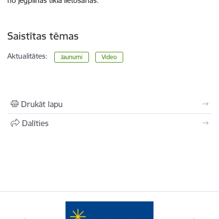
no jēgpilnas tīkla lietošanas.
Saistītas tēmas
Aktualitātes:
Jaunumi
Video
Drukāt lapu
Dalīties