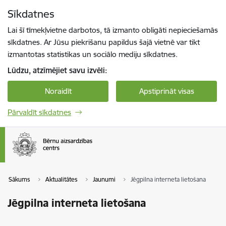
Pāriet uz lapas saturu
Sīkdatnes
Spied
lai meklētu
Enter
Lai šī tīmekļvietne darbotos, tā izmanto obligāti nepieciešamās
sīkdatnes. Ar Jūsu piekrišanu papildus šajā vietnē var tikt
izmantotas statistikas un sociālo mediju sīkdatnes.
Lūdzu, atzīmējiet savu izvēli:
Noraidīt
Apstiprināt visas
Pārvaldīt sīkdatnes
Sākums
Aktualitātes
Jaunumi
Jēgpilna interneta lietošana
Jēgpilna interneta lietošana