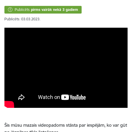
Publicēts
pirms vairāk nekā 3 gadiem
Publicēts: 03.03.2023.
Šis mūsu mazais videopadoms stāsta par iespējām, ko var gūt