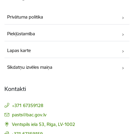
Privātuma politika
Piekļūstamība
Lapas karte
Sīkdatņu izvēles maiņa
Kontakti
+371 67359128
E-pasts:
pasts@bac.gov.lv
Ventspils iela 53, Rīga, LV-1002
+371 67359159