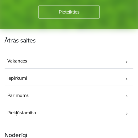
Kājene
Ātrās saites
Vakances
Iepirkumi
Par mums
Piekļūstamība
Noderīgi