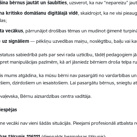
šina bērnus jautāt un šaubīties
, uzsverot, ka nav “nepareizu” jau
ina kritisko domāšanu digitālajā vidē
, skaidrojot, ka ne visi pieau
as;
sta vecākus
, pārrunājot drošības tēmas un mudinot ģimenē turpin
 uz signāliem
— pēkšņu uzvedības maiņu, noslēgtību, baiļu vai k
 statuss sabiedrībā pats par sevi rada uzticību, tādēļ pedagogiem jā
ret manipulācijas pazīmēm, kā arī jāsniedz bērniem droša telpa 
is mums atgādina, ka mūsu bērni nav pasargāti no vardarbības un 
šiem, dzirdošiem un iesaistošiem. Lai pasargātu bērnus, sniegtu a
vaļevska, Bērnu aizsardzības centra vadītāja.
iespējas
ne vecāki nav vieni šādās situācijās. Pieejami profesionāli atbalsta r
ības tālrunis 116111
(diennakts bezmaksas tālrunis);