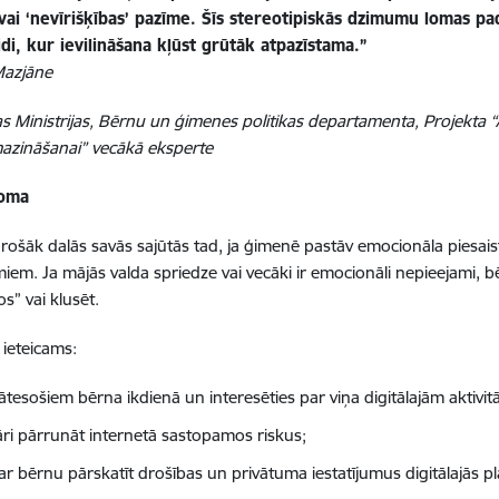
 vai ‘nevīrišķības’ pazīme. Šīs stereotipiskās dzimumu lomas 
idi, kur ievilināšana kļūst grūtāk atpazīstama.”
azjāne
as Ministrijas, Bērnu un ģimenes politikas departamenta, Projekta 
azināšanai” vecākā eksperte
loma
drošāk dalās savās sajūtās tad, ja ģimenē pastāv emocionāla piesaist
em. Ja mājās valda spriedze vai vecāki ir emocionāli nepieejami, b
s” vai klusēt.
ieteicams:
ātesošiem bērna ikdienā un interesēties par viņa digitālajām aktivit
āri pārrunāt internetā sastopamos riskus;
ar bērnu pārskatīt drošības un privātuma iestatījumus digitālajās p