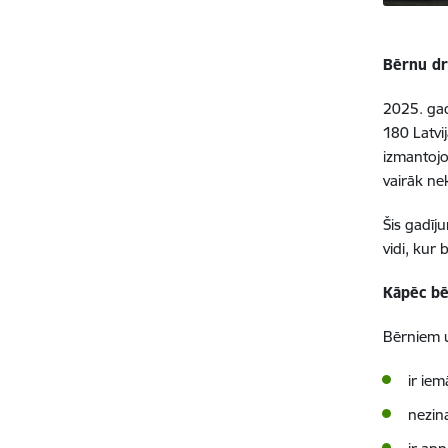
Bērnu dr
2025. gad
180 Latvi
izmantojot
vairāk nek
Šis gadīj
vidi, kur
Kāpēc bē
Bērniem un
ir iem
nezina