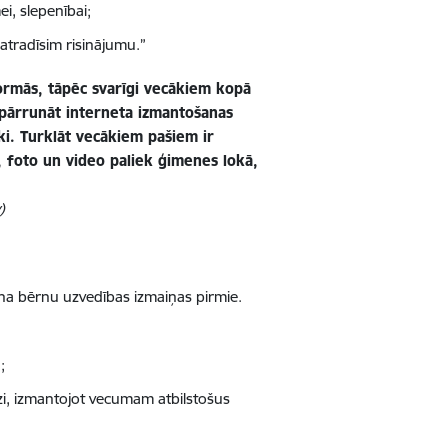
, slepenībai;
 atradīsim risinājumu.”
tformās, tāpēc svarīgi vecākiem kopā
ī pārrunāt interneta izmantošanas
ki. Turklāt vecākiem pašiem ir
, foto un video paliek ģimenes lokā,
)
ana bērnu uzvedības izmaiņas pirmie.
;
zi, izmantojot vecumam atbilstošus