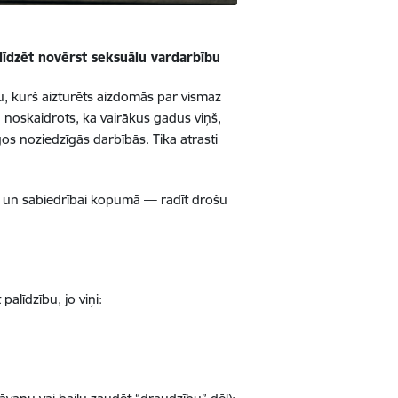
līdzēt novērst seksuālu vardarbību
u, kurš aizturēts aizdomās par vismaz
ā noskaidrots, ka vairākus gadus viņš,
īgos noziedzīgās darbībās. Tika atrasti
m un sabiedrībai kopumā — radīt drošu
alīdzību, jo viņi: