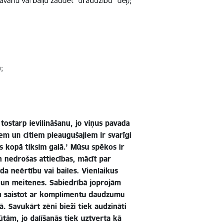
āvanu vai baiļu zaudēt “draudzību” dēļ);
;
 tostarp ievilināšanu, jo viņus pavada
em un citiem pieaugušajiem ir svarīgi
ēs kopā tiksim galā.’ Mūsu spēkos ir
n nedrošas attiecības, mācīt par
da neērtību vai bailes. Vienlaikus
 un meitenes. Sabiedrībā joprojām
bu saistot ar komplimentu daudzumu
. Savukārt zēni bieži tiek audzināti
ūtām, jo dalīšanās tiek uztverta kā