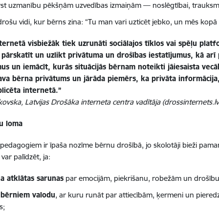
rst uzmanību pēkšņām uzvedības izmaiņām — noslēgtībai, trauksmei
drošu vidi, kur bērns zina: “Tu man vari uzticēt jebko, un mēs kopā
ternetā visbiežāk tiek uzrunāti sociālajos tīklos vai spēļu pla
 pārskatīt un uzlikt privātuma un drošības iestatījumus, kā ar
us un iemācīt, kurās situācijās bērnam noteikti jāiesaista vecā
sava bērna privātums un jārāda piemērs, ka privāta informācija
licēta internetā.”
kovska, Latvijas Drošāka interneta centra vadītāja (drossinternets.lv
u loma
 pedagogiem ir īpaša nozīme bērnu drošībā, jo skolotāji bieži pam
ar palīdzēt, ja:
na atklātas sarunas
par emocijām, piekrišanu, robežām un drošību
 bērniem valodu
, ar kuru runāt par attiecībām, ķermeni un piered
s;