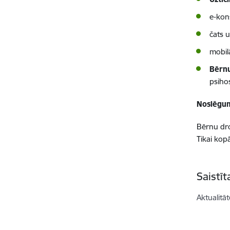
e-kon
čats 
mobilā
Bērn
psiho
Noslēgu
Bērnu dro
Tikai kop
Saistī
Aktualitāt