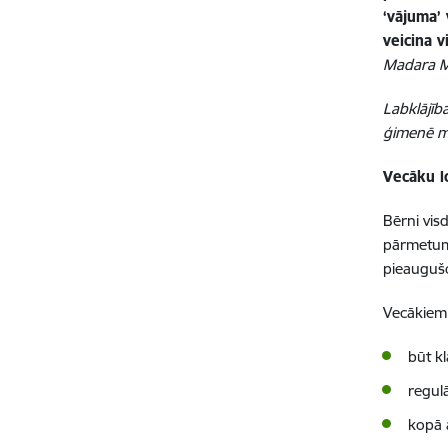
‘vājuma’
veicina v
Madara M
Labklājīb
ģimenē m
Vecāku 
Bērni vis
pārmetumi
pieaugušo
Vecākiem 
būt kl
regul
kopā 