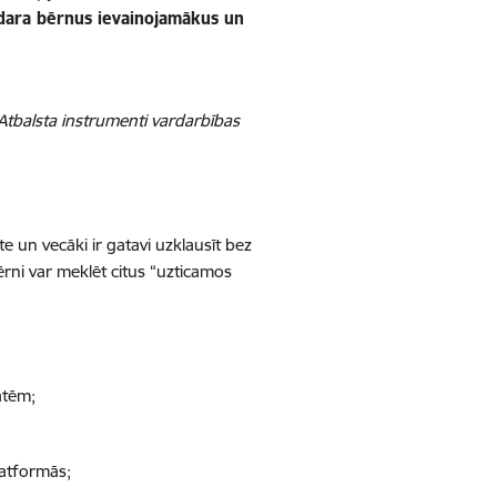
padara bērnus ievainojamākus un
“Atbalsta instrumenti vardarbības
e un vecāki ir gatavi uzklausīt bez
ērni var meklēt citus “uzticamos
ātēm;
latformās;