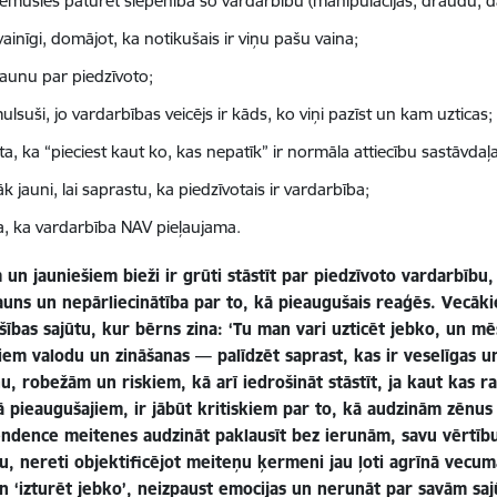
ņēmušies paturēt slepenībā šo vardarbību (manipulācijas, draudu, d
vainīgi, domājot, ka notikušais ir viņu pašu vaina;
kaunu par piedzīvoto;
ulsuši, jo vardarbības veicējs ir kāds, ko viņi pazīst un kam uzticas;
a, ka “pieciest kaut ko, kas nepatīk” ir normāla attiecību sastāvdaļa
āk jauni, lai saprastu, ka piedzīvotais ir vardarbība;
a, ka vardarbība NAV pieļaujama.
un jauniešiem bieži ir grūti stāstīt par piedzīvoto vardarbību,
kauns un nepārliecinātība par to, kā pieaugušais reaģēs. Vecāki
šības sajūtu, kur bērns zina: ‘Tu man vari uzticēt jebko, un m
iem valodu un zināšanas — palīdzēt saprast, kas ir veselīgas u
u, robežām un riskiem, kā arī iedrošināt stāstīt, ja kaut kas ra
 pieaugušajiem, ir jābūt kritiskiem par to, kā audzinām zēnus
endence meitenes audzināt paklausīt bez ierunām, savu vērtī
u, nereti objektificējot meiteņu ķermeni jau ļoti agrīnā vecumā
n ‘izturēt jebko’, neizpaust emocijas un nerunāt par savām saj