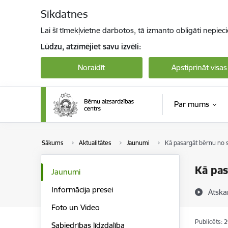
Pāriet uz lapas saturu
Sīkdatnes
Lai šī tīmekļvietne darbotos, tā izmanto obligāti nepiec
Lūdzu, atzīmējiet savu izvēli:
Noraidīt
Apstiprināt visas
Par mums
Sākums
Aktualitātes
Jaunumi
Kā pasargāt bērnu no 
Kā pas
Jaunumi
Informācija presei
Atska
Foto un Video
Publicēts: 
Sabiedrības līdzdalība