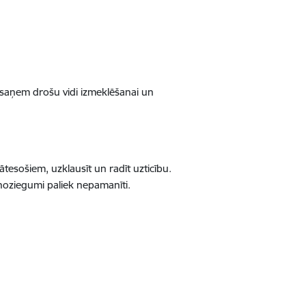
, saņem drošu vidi izmeklēšanai un
ātesošiem, uzklausīt un radīt uzticību.
noziegumi paliek nepamanīti.