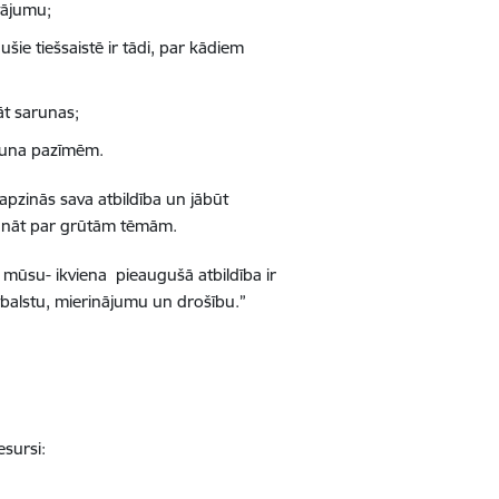
tājumu;
gušie tiešsaistē ir tādi, par kādiem
āt sarunas;
auna pazīmēm.
apzinās sava atbildība un jābūt
runāt par grūtām tēmām.
mūsu- ikviena pieaugušā atbildība ir
tbalstu, mierinājumu un drošību.”
esursi: