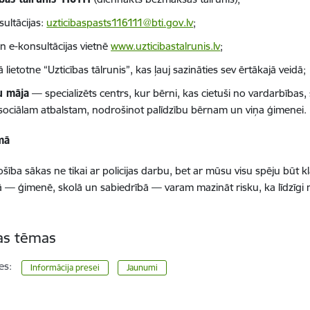
sultācijas:
uzticibaspasts116111@bti.gov.lv
;
un e-konsultācijas vietnē
www.uzticibastalrunis.lv
;
 lietotne “Uzticības tālrunis”, kas ļauj sazināties sev ērtākajā veidā;
u māja
— specializēts centrs, kur bērni, kas cietuši no vardarbības
sociālam atbalstam, nodrošinot palīdzību bērnam un viņa ģimenei.
mā
šība sākas ne tikai ar policijas darbu, bet ar mūsu visu spēju būt kl
ā — ģimenē, skolā un sabiedrībā — varam mazināt risku, ka līdzīgi 
tas tēmas
es:
Informācija presei
Jaunumi