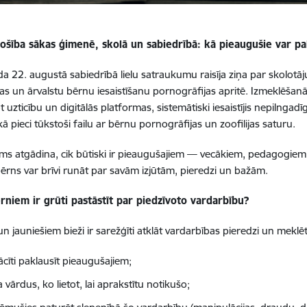
ošība sākas ģimenē, skolā un sabiedrībā: kā pieaugušie var pa
a 22. augustā sabiedrībā lielu satraukumu raisīja ziņa par skolotāj
jas un ārvalstu bērnu iesaistīšanu pornogrāfijas apritē. Izmeklēšan
 uzticību un digitālās platformas, sistemātiski iesaistījis nepilngad
ā pieci tūkstoši failu ar bērnu pornogrāfijas un zoofilijas saturu.
ums atgādina, cik būtiski ir pieaugušajiem — vecākiem, pedagogie
 bērns var brīvi runāt par savām izjūtām, pieredzi un bažām.
rniem ir grūti pastāstīt par piedzīvoto vardarbību?
 jauniešiem bieži ir sarežģīti atklāt vardarbības pieredzi un meklēt p
ācīti paklausīt pieaugušajiem;
 vārdus, ko lietot, lai aprakstītu notikušo;