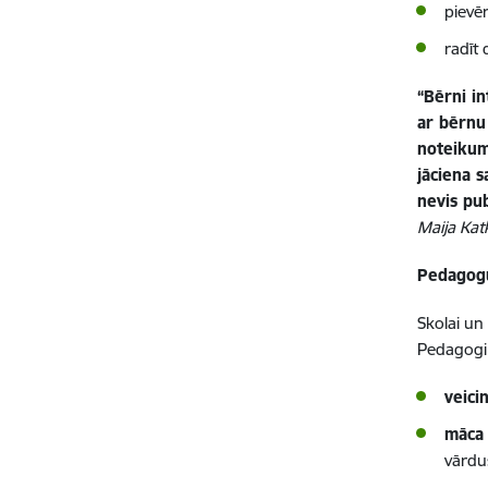
pievē
radīt 
“Bērni in
ar bērnu
noteikum
jāciena 
nevis pub
Maija Kat
Pedagog
Skolai un
Pedagogi v
veici
māca
vārdu