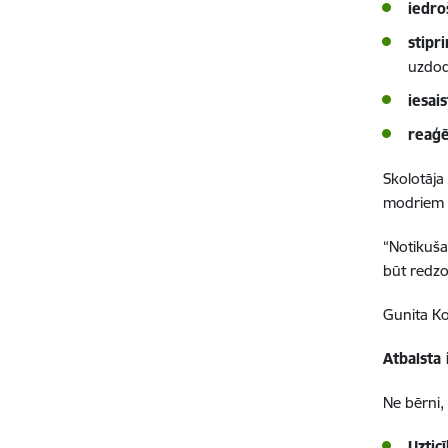
iedro
stipr
uzdod
iesai
reaģē
Skolotāja
modriem p
“Notikuša
būt redzo
Gunita Ko
Atbalsta 
Ne bērni, 
Uztic