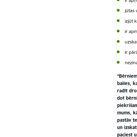
ir ap
jūtas 
izjūt 
ir apm
uzskat
ir pār
nezin
“Bērniem 
bailes, 
radīt dro
dot bērn
piekrišan
mums, kā
pastāv t
un izskat
paciest u