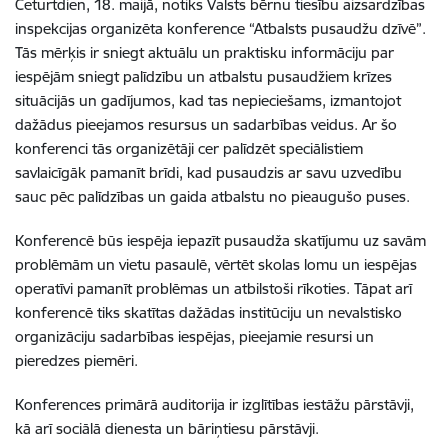
Ceturtdien, 18. maijā, notiks Valsts bērnu tiesību aizsardzības
inspekcijas organizēta konference “Atbalsts pusaudžu dzīvē”.
Tās mērķis ir sniegt aktuālu un praktisku informāciju par
iespējām sniegt palīdzību un atbalstu pusaudžiem krīzes
situācijās un gadījumos, kad tas nepieciešams, izmantojot
dažādus pieejamos resursus un sadarbības veidus. Ar šo
konferenci tās organizētāji cer palīdzēt speciālistiem
savlaicīgāk pamanīt brīdi, kad pusaudzis ar savu uzvedību
sauc pēc palīdzības un gaida atbalstu no pieaugušo puses.
Konferencē būs iespēja iepazīt pusaudža skatījumu uz savām
problēmām un vietu pasaulē, vērtēt skolas lomu un iespējas
operatīvi pamanīt problēmas un atbilstoši rīkoties. Tāpat arī
konferencē tiks skatītas dažādas institūciju un nevalstisko
organizāciju sadarbības iespējas, pieejamie resursi un
pieredzes piemēri.
Konferences primārā auditorija ir izglītības iestāžu pārstāvji,
kā arī sociālā dienesta un bāriņtiesu pārstāvji.