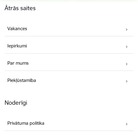
Kājene
Ātrās saites
Vakances
Iepirkumi
Par mums
Piekļūstamība
Noderīgi
Privātuma politika