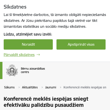
Pāriet uz lapas saturu
Sīkdatnes
Spied
lai meklētu
Enter
Lai šī tīmekļvietne darbotos, tā izmanto obligāti nepieciešamās
sīkdatnes. Ar Jūsu piekrišanu papildus šajā vietnē var tikt
izmantotas statistikas un sociālo mediju sīkdatnes.
Lūdzu, atzīmējiet savu izvēli:
Noraidīt
Apstiprināt visas
Pārvaldīt sīkdatnes
Sākums
Aktualitātes
Jaunumi
Konferencē meklēs iespējas snieg
Konferencē meklēs iespējas sniegt
efektīvāku palīdzību pusaudžiem