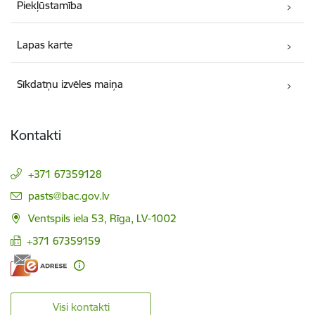
Piekļūstamība
Lapas karte
Sīkdatņu izvēles maiņa
Kontakti
+371 67359128
E-pasts:
pasts@bac.gov.lv
Ventspils iela 53, Rīga, LV-1002
+371 67359159
Visi kontakti