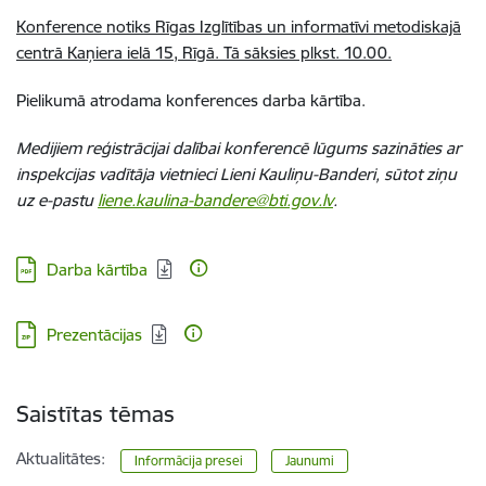
Konference notiks Rīgas Izglītības un informatīvi metodiskajā
centrā Kaņiera ielā 15, Rīgā. Tā sāksies plkst. 10.00.
Pielikumā atrodama konferences darba kārtība.
Medijiem reģistrācijai dalībai konferencē lūgums sazināties ar
inspekcijas vadītāja vietnieci Lieni Kauliņu-Banderi, sūtot ziņu
uz e-pastu
liene.kaulina-bandere@bti.gov.lv
.
Lejupielādēt:
Darba kārtība
Lejupielādēt:
Prezentācijas
Saistītas tēmas
Aktualitātes:
Informācija presei
Jaunumi