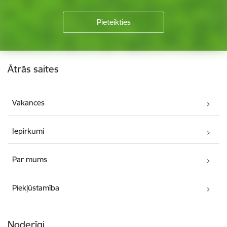
Kājene
Ātrās saites
Vakances
Iepirkumi
Par mums
Piekļūstamība
Noderīgi