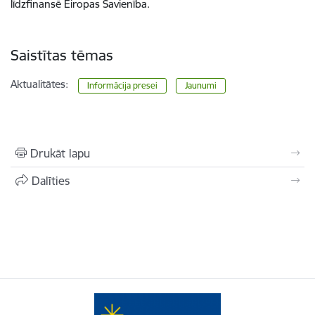
līdzfinansē Eiropas Savienība.
Saistītas tēmas
Aktualitātes:
Informācija presei
Jaunumi
Drukāt lapu
Dalīties