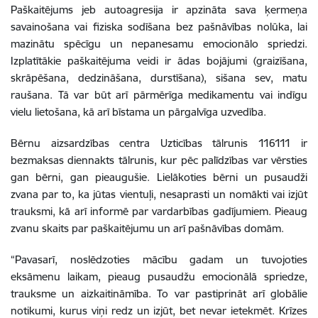
Paškaitējums jeb autoagresija ir apzināta sava ķermeņa
savainošana vai fiziska sodīšana bez pašnāvības nolūka, lai
mazinātu spēcīgu un nepanesamu emocionālo spriedzi.
Izplatītākie paškaitējuma veidi ir ādas bojājumi (graizīšana,
skrāpēšana, dedzināšana, durstīšana), sišana sev, matu
raušana. Tā var būt arī pārmērīga medikamentu vai indīgu
vielu lietošana, kā arī bīstama un pārgalvīga uzvedība.
Bērnu aizsardzības centra Uzticības tālrunis 116111 ir
bezmaksas diennakts tālrunis, kur pēc palīdzības var vērsties
gan bērni, gan pieaugušie. Lielākoties bērni un pusaudži
zvana par to, ka jūtas vientuļi, nesaprasti un nomākti vai izjūt
trauksmi, kā arī informē par vardarbības gadījumiem. Pieaug
zvanu skaits par paškaitējumu un arī pašnāvības domām.
“Pavasarī, noslēdzoties mācību gadam un tuvojoties
eksāmenu laikam, pieaug pusaudžu emocionālā spriedze,
trauksme un aizkaitināmība. To var pastiprināt arī globālie
notikumi, kurus viņi redz un izjūt, bet nevar ietekmēt. Krīzes