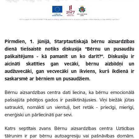
Pirmdien, 1. jūnijā, Starptautiskajā bērnu aizsardzības
dienā tiešsaistē notiks diskusija “Bērnu un pusaudžu
paškaitējums - kā pamanīt un ko darīt?”. Diskusiju ir
aicināti skatīties gan vecāki, bērnu aizbildņi un
audžuvecāki, gan vecvecāki un ikviens, kurš ikdienā ir
saskarsmē ar bērniem un pusaudžiem.
Bērnu aizsardzības centra dati liecina, ka bērnu emocionālā
pašsajūta pēdējos gados ir pasliktinājusies. Viņi biežāk jūtas
satraukti, nomākti un vientuļi, bet retāk - priecīgi, mierīgi,
enerģiski un pārliecināti par sevi.
Katrs septītais zvans Bērnu aizsardzības centra Uzticības
tālrunim ir par bērnu autoagresiju vai pašnāvības domām.