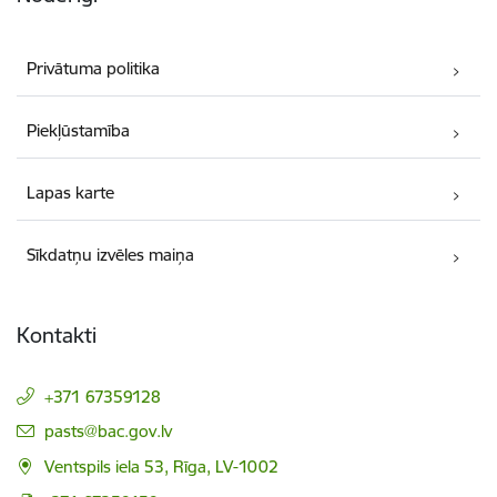
Privātuma politika
Piekļūstamība
Lapas karte
Sīkdatņu izvēles maiņa
Kontakti
+371 67359128
E-pasts:
pasts@bac.gov.lv
Ventspils iela 53, Rīga, LV-1002