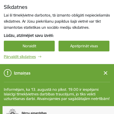
Pāriet uz lapas saturu
Sīkdatnes
Spied
lai meklētu
Enter
Lai šī tīmekļvietne darbotos, tā izmanto obligāti nepieciešamās
sīkdatnes. Ar Jūsu piekrišanu papildus šajā vietnē var tikt
izmantotas statistikas un sociālo mediju sīkdatnes.
Lūdzu, atzīmējiet savu izvēli:
Noraidīt
Apstiprināt visas
Pārvaldīt sīkdatnes
Izmaiņas
Informējam, ka 13. augustā no plkst. 19.00 ir iespējami
īslaicīgi tīmekļvietnes darbības traucējumi, jo tiks veikti
uzturēšanas darbi. Atvainojamies par sagādātajām neērtībām!