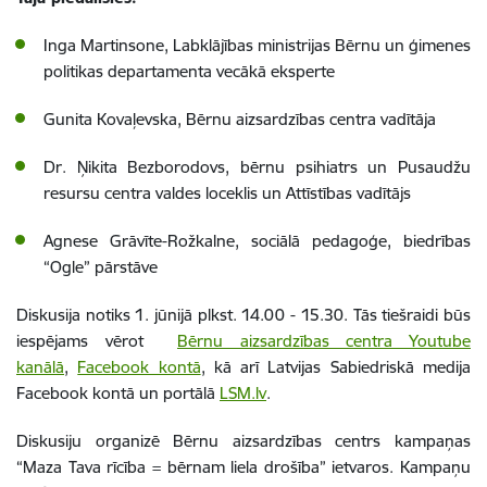
Inga Martinsone, Labklājības ministrijas Bērnu un ģimenes
politikas departamenta vecākā eksperte
Gunita Kovaļevska, Bērnu aizsardzības centra vadītāja
Dr. Ņikita Bezborodovs, bērnu psihiatrs un Pusaudžu
resursu centra valdes loceklis un Attīstības vadītājs
Agnese Grāvīte-Rožkalne, sociālā pedagoģe, biedrības
“Ogle” pārstāve
Diskusija notiks 1. jūnijā plkst. 14.00 - 15.30. Tās tiešraidi būs
iespējams vērot
Bērnu aizsardzības centra Youtube
kanālā
,
Facebook kontā
, kā arī Latvijas Sabiedriskā medija
Facebook kontā un portālā
LSM.lv
.
Diskusiju organizē Bērnu aizsardzības centrs kampaņas
“Maza Tava rīcība = bērnam liela drošība” ietvaros. Kampaņu