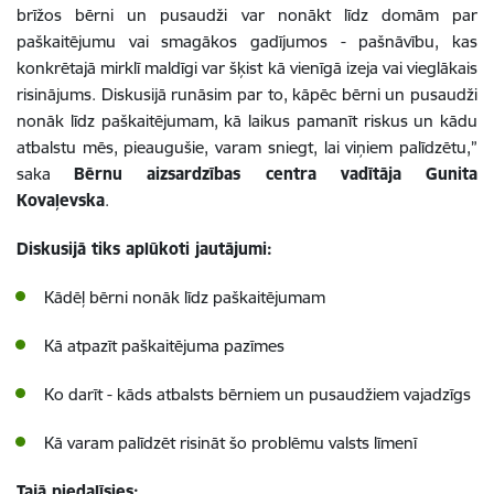
brīžos bērni un pusaudži var nonākt līdz domām par
paškaitējumu vai smagākos gadījumos - pašnāvību, kas
konkrētajā mirklī maldīgi var šķist kā vienīgā izeja vai vieglākais
risinājums. Diskusijā runāsim par to, kāpēc bērni un pusaudži
nonāk līdz paškaitējumam, kā laikus pamanīt riskus un kādu
atbalstu mēs, pieaugušie, varam sniegt, lai viņiem palīdzētu,”
saka
Bērnu aizsardzības centra vadītāja Gunita
Kovaļevska
.
Diskusijā tiks aplūkoti jautājumi:
Kādēļ bērni nonāk līdz paškaitējumam
Kā atpazīt paškaitējuma pazīmes
Ko darīt - kāds atbalsts bērniem un pusaudžiem vajadzīgs
Kā varam palīdzēt risināt šo problēmu valsts līmenī
Tajā piedalīsies: