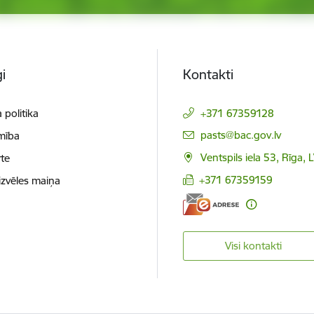
i
Kontakti
 politika
+371 67359128
E-pasts:
pasts@bac.gov.lv
mība
Ventspils iela 53, Rīga,
te
+371 67359159
izvēles maiņa
Visi kontakti