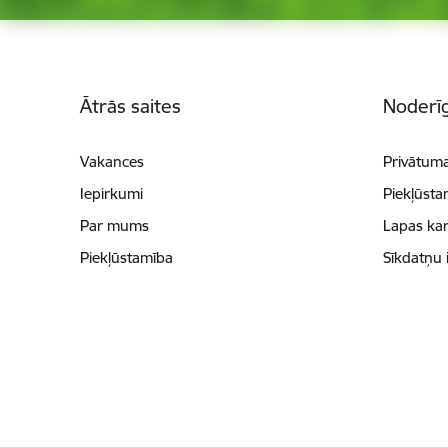
Kājene
Ātrās saites
Noderīg
Vakances
Privātuma
Iepirkumi
Piekļūsta
Par mums
Lapas kar
Piekļūstamība
Sīkdatņu 