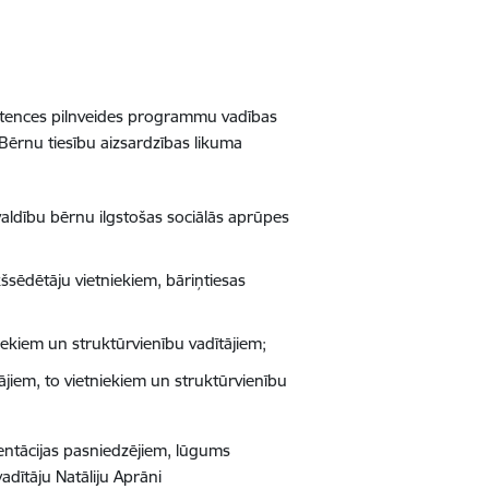
petences pilnveides programmu vadības
Bērnu tiesību aizsardzības likuma
aldību bērnu ilgstošas sociālās aprūpes
kšsēdētāju vietniekiem, bāriņtiesas
iekiem un struktūrvienību vadītājiem;
jiem, to vietniekiem un struktūrvienību
ntācijas pasniedzējiem, lūgums
dītāju Natāliju Aprāni