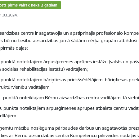
cēts
pirms vairāk nekā 2 gadiem
01.03.2024.
sardzības centrs ir sagatavojis un apstiprinājis profesionālo kom
s bērnu tiesību aizsardzības jomā šādām mērķa grupām atbilstoši
pirmās daļas:
 punktā noteiktajiem ārpusģimenes aprūpes iestāžu (valsts un pašv
 sociālās rehabilitācijas iestāžu) vadītājiem;
 punktā noteiktajiem bāriņtiesas priekšsēdētājiem, bāriņtiesas prie
ruktūrvienību vadītājiem;
. punktā noteiktajam Bērnu aizsardzības centra vadītājam, tā vietn
. punktā noteiktajiem ārpusģimenes aprūpes atbalsta centru vadītā
dītājiem.
aņemtu mācību noslēguma pārbaudes darbus un sagatavotās preze
āties ar Bērnu aizsardzības centra Kompetenču pilnveides nodaļas va