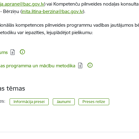
ija.aprane@bac.gov.lv
) vai Kompetenču pilnveides nodaļas konsultan
 - Bērziņu (
inita.litina-berzina@bac.gov.lv
).
ionālās kompetences pilnveides programmu vadības jautājumos bēr
todiku var iepazīties, lejuplādējot pielikumu:
dēt:
jums
dēt:
bas programma un mācību metodika
tas tēmas
es:
Informācija presei
Jaunumi
Preses relīze