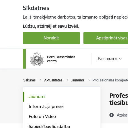
Pāriet uz lapas saturu
Sīkdatnes
Lai šī tīmekļvietne darbotos, tā izmanto obligāti nepiec
Lūdzu, atzīmējiet savu izvēli:
Noraidīt
Apstiprināt visas
Par mums
Sākums
Aktualitātes
Jaunumi
Profesionālās kompete
Profes
Jaunumi
tiesīb
Informācija presei
Atska
Foto un Video
Sabiedrības līdzdalība