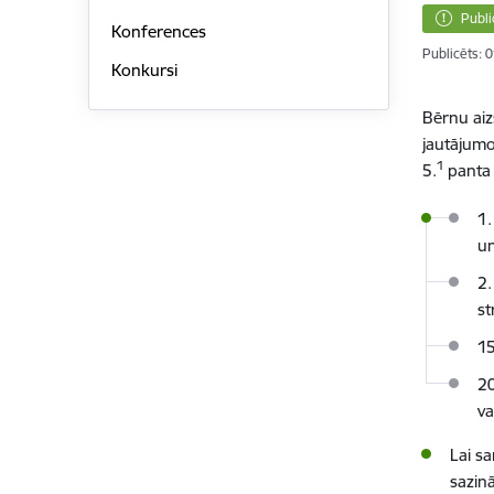
Publi
Konferences
Publicēts: 
Konkursi
Bērnu aiz
jautājumo
1
5.
panta 
1.
un
2.
st
15
20
va
Lai s
sazin