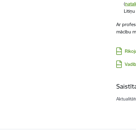
(
natal
Litiņu
Ar
profes
mācību me
Lejupielā
Rīko
Lejupielā
Vadī
Saistī
Aktualitāt