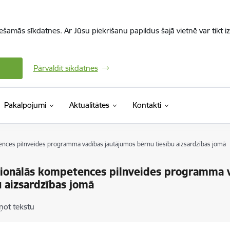
iešamās sīkdatnes. Ar Jūsu piekrišanu papildus šajā vietnē var tikt i
Pārvaldīt sīkdatnes
Pakalpojumi
Aktualitātes
Kontakti
nces pilnveides programma vadības jautājumos bērnu tiesību aizsardzības jomā
ionālās kompetences pilnveides programma 
u aizsardzības jomā
ņot tekstu