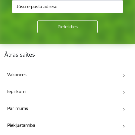
Kājene
Ātrās saites
Vakances
Iepirkumi
Par mums
Piekļūstamība