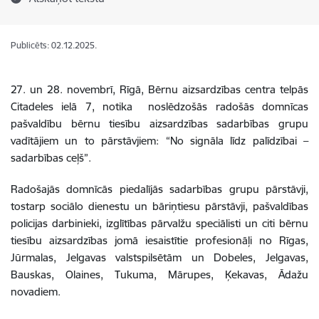
Publicēts: 02.12.2025.
27. un 28. novembrī, Rīgā, Bērnu aizsardzības centra telpās
Citadeles ielā 7, notika noslēdzošās radošās domnīcas
pašvaldību bērnu tiesību aizsardzības sadarbības grupu
vadītājiem un to pārstāvjiem: “No signāla līdz palīdzībai –
sadarbības ceļš”.
Radošajās domnīcās piedalījās sadarbības grupu pārstāvji,
tostarp sociālo dienestu un bāriņtiesu pārstāvji, pašvaldības
policijas darbinieki, izglītības pārvalžu speciālisti un citi bērnu
tiesību aizsardzības jomā iesaistītie profesionāļi no Rīgas,
Jūrmalas, Jelgavas valstspilsētām un Dobeles, Jelgavas,
Bauskas, Olaines, Tukuma, Mārupes, Ķekavas, Ādažu
novadiem.