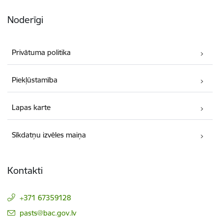
Noderīgi
Privātuma politika
Piekļūstamība
Lapas karte
Sīkdatņu izvēles maiņa
Kontakti
+371 67359128
E-pasts:
pasts@bac.gov.lv