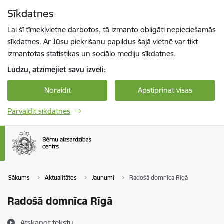
Pāriet uz lapas saturu
Sīkdatnes
Spied
lai meklētu
Enter
Lai šī tīmekļvietne darbotos, tā izmanto obligāti nepieciešamās
sīkdatnes. Ar Jūsu piekrišanu papildus šajā vietnē var tikt
izmantotas statistikas un sociālo mediju sīkdatnes.
Lūdzu, atzīmējiet savu izvēli:
Noraidīt
Apstiprināt visas
Pārvaldīt sīkdatnes
Sākums
Aktualitātes
Jaunumi
Radošā domnīca Rīgā
Radošā domnīca Rīgā
Atskaņot tekstu