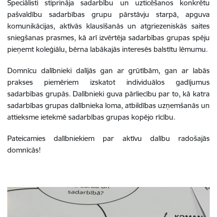
Speciālisti stiprināja sadarbību un uzticēšanos konkrētu
pašvaldību sadarbības grupu pārstāvju starpā, apguva
komunikācijas, aktīvās klausīšanās un atgriezeniskās saites
sniegšanas prasmes, kā arī izvērtēja sadarbības grupas spēju
pieņemt koleģiālu, bērna labākajās interesēs balstītu lēmumu.
Domnīcu dalībnieki dalījās gan ar grūtībām, gan ar labās
prakses piemēriem izskatot individuālos gadījumus
sadarbības grupās. Dalībnieki guva pārliecību par to, kā katra
sadarbības grupas dalībnieka loma, atbildības uzņemšanās un
attieksme ietekmē sadarbības grupas kopējo rīcību.
Pateicamies dalībniekiem par aktīvu dalību radošajās
domnīcās!