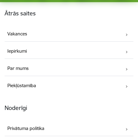
Kājene
Ātrās saites
Vakances
Iepirkumi
Par mums
Piekļūstamība
Noderīgi
Privātuma politika