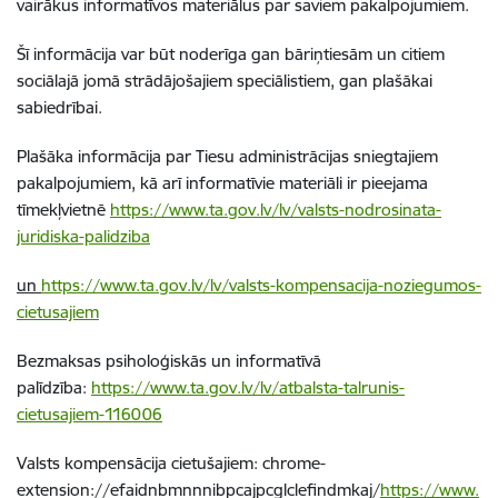
vairākus informatīvos materiālus par saviem pakalpojumiem.
Šī informācija var būt noderīga gan bāriņtiesām un citiem
sociālajā jomā strādājošajiem speciālistiem, gan plašākai
sabiedrībai.
Plašāka informācija par Tiesu administrācijas sniegtajiem
pakalpojumiem, kā arī informatīvie materiāli ir pieejama
tīmekļvietnē
https://www.ta.gov.lv/lv/valsts-nodrosinata-
juridiska-palidziba
un
https://www.ta.gov.lv/lv/valsts-kompensacija-noziegumos-
cietusajiem
Bezmaksas psiholoģiskās un informatīvā
palīdzība:
https://www.ta.gov.lv/lv/atbalsta-talrunis-
cietusajiem-116006
Valsts kompensācija cietušajiem:
chrome-
extension://efaidnbmnnnibpcajpcglclefindmkaj/
https://www.