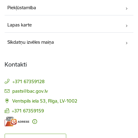
Piekļūstamība
Lapas karte
Sīkdatņu izvēles maiņa
Kontakti
+371 67359128
E-pasts:
pasts@bac.gov.lv
Ventspils iela 53, Rīga, LV-1002
+371 67359159