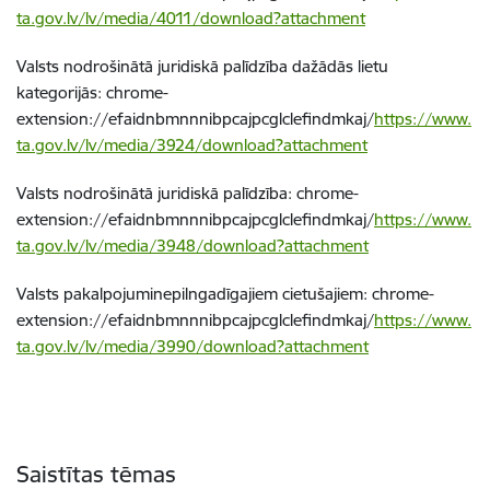
ta.gov.lv/lv/media/4011/download?attachment
Valsts nodrošinātā juridiskā palīdzība dažādās lietu
kategorijās: chrome-
extension://efaidnbmnnnibpcajpcglclefindmkaj/
https://www.
ta.gov.lv/lv/media/3924/download?attachment
Valsts nodrošinātā juridiskā palīdzība: chrome-
extension://efaidnbmnnnibpcajpcglclefindmkaj/
https://www.
ta.gov.lv/lv/media/3948/download?attachment
Valsts pakalpojuminepilngadīgajiem cietušajiem: chrome-
extension://efaidnbmnnnibpcajpcglclefindmkaj/
https://www.
ta.gov.lv/lv/media/3990/download?attachment
Saistītas tēmas