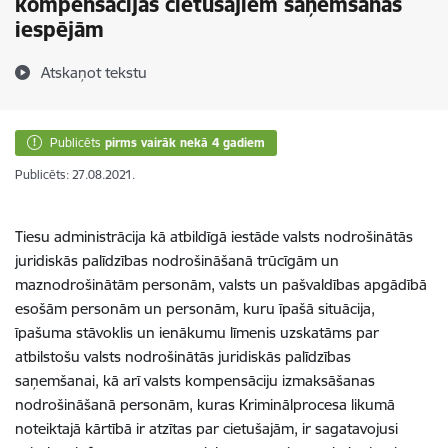
kompensācijas cietušajiem saņemšanas
iespējām
Atskaņot tekstu
Publicēts
pirms vairāk nekā 4 gadiem
Publicēts: 27.08.2021.
Tiesu administrācija kā atbildīgā iestāde valsts nodrošinātās
juridiskās palīdzības nodrošināšanā trūcīgām un
maznodrošinātām personām, valsts un pašvaldības apgādībā
esošām personām un personām, kuru īpašā situācija,
īpašuma stāvoklis un ienākumu līmenis uzskatāms par
atbilstošu valsts nodrošinātās juridiskās palīdzības
saņemšanai, kā arī valsts kompensāciju izmaksāšanas
nodrošināšanā personām, kuras Kriminālprocesa likumā
noteiktajā kārtībā ir atzītas par cietušajām, ir sagatavojusi