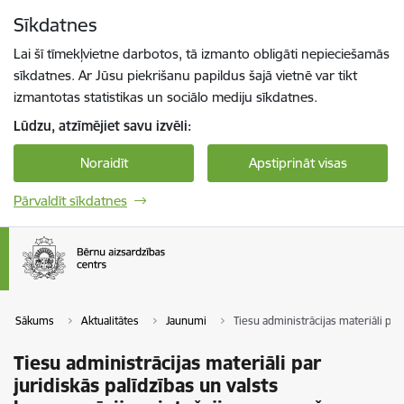
Pāriet uz lapas saturu
Sīkdatnes
Spied
lai meklētu
Enter
Lai šī tīmekļvietne darbotos, tā izmanto obligāti nepieciešamās
sīkdatnes. Ar Jūsu piekrišanu papildus šajā vietnē var tikt
izmantotas statistikas un sociālo mediju sīkdatnes.
Lūdzu, atzīmējiet savu izvēli:
Noraidīt
Apstiprināt visas
Pārvaldīt sīkdatnes
Sākums
Aktualitātes
Jaunumi
Tiesu administrācijas materiāli pa
Tiesu administrācijas materiāli par
juridiskās palīdzības un valsts