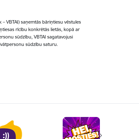
k – VBTAI) saņemtās bāriņtiesu vēstules
iesas rīcību konkrētās lietās, kopā ar
personu sūdzību, VBTAI sagatavojusi
rivātpersonu sūdzību saturu.