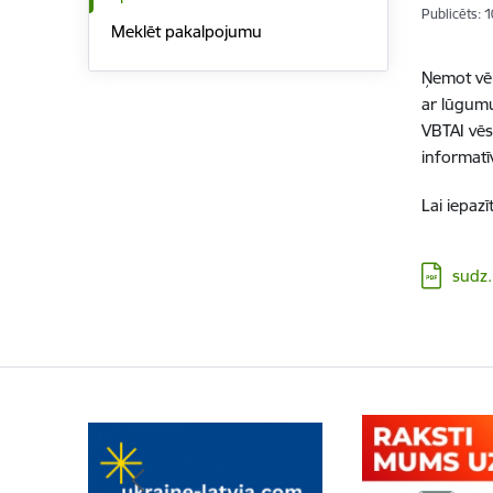
Publicēts: 
Meklēt pakalpojumu
Ņemot vēr
ar lūgumu
VBTAI vēs
informatī
Lai iepaz
Lejupielā
sudz.