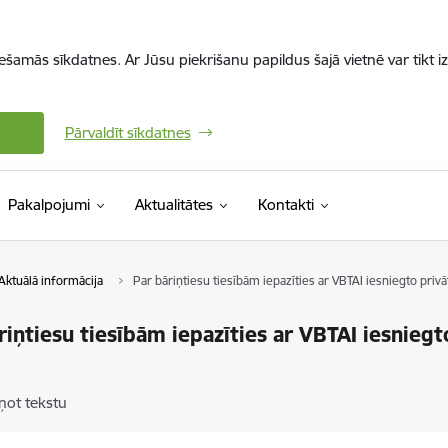
iešamās sīkdatnes. Ar Jūsu piekrišanu papildus šajā vietnē var tikt i
Pārvaldīt sīkdatnes
Pakalpojumi
Aktualitātes
Kontakti
Aktuālā informācija
Par bāriņtiesu tiesībām iepazīties ar VBTAI iesniegto pri
riņtiesu tiesībām iepazīties ar VBTAI iesnieg
ņot tekstu