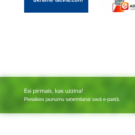
Esi pirmais, kas uzzina!
Piesakies jaunumu saņemšanai savā e-pastā.
Kājene