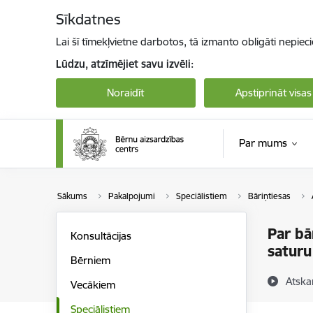
Pāriet uz lapas saturu
Sīkdatnes
Lai šī tīmekļvietne darbotos, tā izmanto obligāti nepiec
Lūdzu, atzīmējiet savu izvēli:
Noraidīt
Apstiprināt visas
Par mums
Sākums
Pakalpojumi
Speciālistiem
Bāriņtiesas
Par bā
Konsultācijas
saturu
Bērniem
Atska
Vecākiem
Speciālistiem