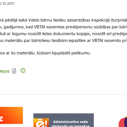
10.10.2017.
ā pēdējā laikā Valsts bērnu tiesību aizsardzības inspekcijā (turpmā
, gadījumos, kad VBTAI saņemtas privātpersonu sūdzības par bāriņt
tuli ar lūgumu nosūtīt lietas dokumentu kopijas, nosūtīt arī privāt
vu materiālu par bāriņtiesu tiesībām iepazīties ar VBTAI saņemto p
ītos ar šo materiālu, lūdzam lejuplādēt pielikumu.
dēt:
iepaz