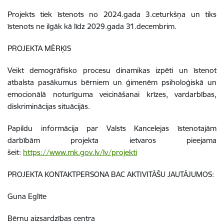
Projekts tiek īstenots no 2024.gada 3.ceturkšņa un tiks
īstenots ne ilgāk kā līdz 2029.gada 31.decembrim.
PROJEKTA MĒRĶIS
Veikt demogrāfisko procesu dinamikas izpēti un īstenot
atbalsta pasākumus bērniem un ģimenēm psiholoģiskā un
emocionālā noturīguma veicināšanai krīzes, vardarbības,
diskriminācijas situācijās.
Papildu informācija par Valsts Kancelejas īstenotajām
darbībām projekta ietvaros pieejama
šeit:
https://www.mk.gov.lv/lv/projekti
PROJEKTA KONTAKTPERSONA BAC AKTIVITĀŠU JAUTĀJUMOS:
Guna Eglīte
Bērnu aizsardzības centra