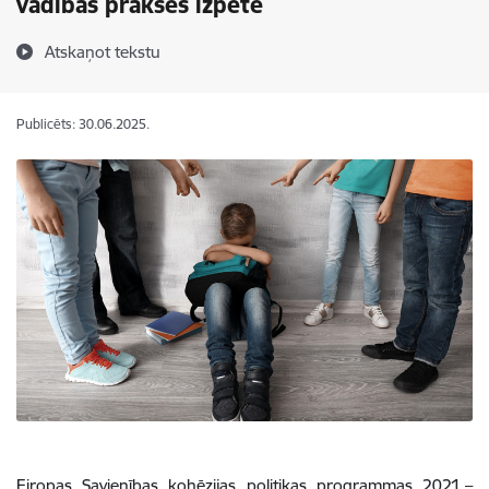
vadības prakses izpēte
Atskaņot tekstu
Publicēts: 30.06.2025.
Eiropas Savienības kohēzijas politikas programmas 2021.–