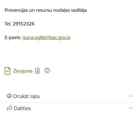
Prevencijas un resursu nodaļas vadītāja
Tel. 29152326
E-pasts:
guna.eglite@bac.gov.lv
Lejupielādēt:
Ziņojums
Drukāt lapu
Dalīties