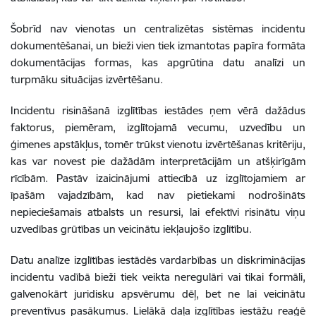
Šobrīd nav vienotas un centralizētas sistēmas incidentu
dokumentēšanai, un bieži vien tiek izmantotas papīra formāta
dokumentācijas formas, kas apgrūtina datu analīzi un
turpmāku situācijas izvērtēšanu.
Incidentu risināšanā izglītības iestādes ņem vērā dažādus
faktorus, piemēram, izglītojamā vecumu, uzvedību un
ģimenes apstākļus, tomēr trūkst vienotu izvērtēšanas kritēriju,
kas var novest pie dažādām interpretācijām un atšķirīgām
rīcībām. Pastāv izaicinājumi attiecībā uz izglītojamiem ar
īpašām vajadzībām, kad nav pietiekami nodrošināts
nepieciešamais atbalsts un resursi, lai efektīvi risinātu viņu
uzvedības grūtības un veicinātu iekļaujošo izglītību.
Datu analīze izglītības iestādēs vardarbības un diskriminācijas
incidentu vadībā bieži tiek veikta neregulāri vai tikai formāli,
galvenokārt juridisku apsvērumu dēļ, bet ne lai veicinātu
preventīvus pasākumus. Lielākā daļa izglītības iestāžu reaģē