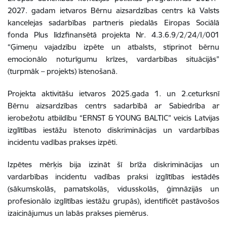
2027. gadam ietvaros Bērnu aizsardzības centrs kā Valsts
kancelejas sadarbības partneris piedalās Eiropas Sociālā
fonda Plus līdzfinansētā projekta Nr. 4.3.6.9/2/24/I/001
“Ģimeņu vajadzību izpēte un atbalsts, stiprinot bērnu
emocionālo noturīgumu krīzes, vardarbības situācijās”
(turpmāk – projekts) īstenošanā.
Projekta aktivitāšu ietvaros 2025.gada 1. un 2.ceturksnī
Bērnu aizsardzības centrs sadarbībā ar Sabiedrība ar
ierobežotu atbildību “ERNST & YOUNG BALTIC” veicis Latvijas
izglītības iestāžu īstenoto diskriminācijas un vardarbības
incidentu vadības prakses izpēti.
Izpētes mērķis bija izzināt šī brīža diskriminācijas un
vardarbības incidentu vadības praksi izglītības iestādēs
(sākumskolās, pamatskolās, vidusskolās, ģimnāzijās un
profesionālo izglītības iestāžu grupās), identificēt pastāvošos
izaicinājumus un labās prakses piemērus.