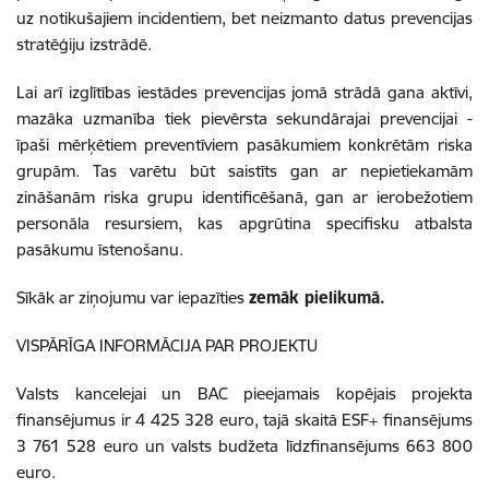
uz notikušajiem incidentiem, bet neizmanto datus prevencijas
stratēģiju izstrādē.
Lai arī izglītības iestādes prevencijas jomā strādā gana aktīvi,
mazāka uzmanība tiek pievērsta sekundārajai prevencijai -
īpaši mērķētiem preventīviem pasākumiem konkrētām riska
grupām. Tas varētu būt saistīts gan ar nepietiekamām
zināšanām riska grupu identificēšanā, gan ar ierobežotiem
personāla resursiem, kas apgrūtina specifisku atbalsta
pasākumu īstenošanu.
Sīkāk ar ziņojumu var iepazīties
zemāk pielikumā.
VISPĀRĪGA INFORMĀCIJA PAR PROJEKTU
Valsts kancelejai un BAC pieejamais kopējais projekta
finansējumus ir 4 425 328 euro, tajā skaitā ESF+ finansējums
3 761 528 euro un valsts budžeta līdzfinansējums 663 800
euro.