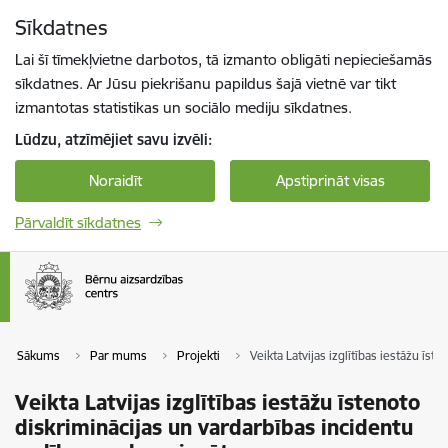
Pāriet uz lapas saturu
Sīkdatnes
Spied
lai meklētu
Enter
Lai šī tīmekļvietne darbotos, tā izmanto obligāti nepieciešamās
sīkdatnes. Ar Jūsu piekrišanu papildus šajā vietnē var tikt
izmantotas statistikas un sociālo mediju sīkdatnes.
Lūdzu, atzīmējiet savu izvēli:
Noraidīt
Apstiprināt visas
Pārvaldīt sīkdatnes
Sākums
Par mums
Projekti
Veikta Latvijas izglītības iestāžu īs
Veikta Latvijas izglītības iestāžu īstenoto
diskriminācijas un vardarbības incidentu