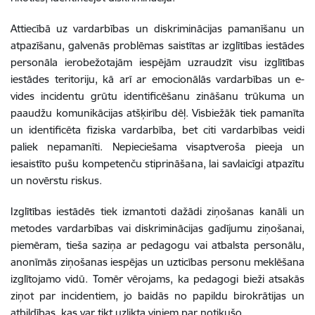
Attiecībā uz vardarbības un diskriminācijas pamanīšanu un
atpazīšanu, galvenās problēmas saistītas ar izglītības iestādes
personāla ierobežotajām iespējām uzraudzīt visu izglītības
iestādes teritoriju, kā arī ar emocionālās vardarbības un e-
vides incidentu grūtu identificēšanu zināšanu trūkuma un
paaudžu komunikācijas atšķirību dēļ. Visbiežāk tiek pamanīta
un identificēta fiziska vardarbība, bet citi vardarbības veidi
paliek nepamanīti. Nepieciešama visaptveroša pieeja un
iesaistīto pušu kompetenču stiprināšana, lai savlaicīgi atpazītu
un novērstu riskus.
Izglītības iestādēs tiek izmantoti dažādi ziņošanas kanāli un
metodes vardarbības vai diskriminācijas gadījumu ziņošanai,
piemēram, tieša saziņa ar pedagogu vai atbalsta personālu,
anonīmās ziņošanas iespējas un uzticības personu meklēšana
izglītojamo vidū. Tomēr vērojams, ka pedagogi bieži atsakās
ziņot par incidentiem, jo baidās no papildu birokrātijas un
atbildības, kas var tikt uzlikta viņiem par notikušo.