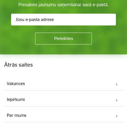
Piesakies jaunumu saņemšanai savā e-pastā.
Kājene
Ātrās saites
Vakances
Iepirkumi
Par mums