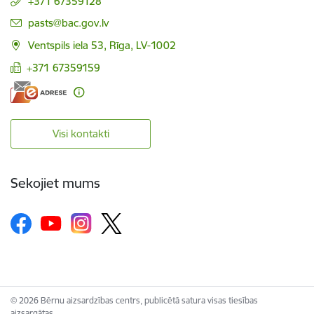
+371 67359128
E-pasts:
pasts@bac.gov.lv
Ventspils iela 53, Rīga, LV-1002
+371 67359159
Visi kontakti
Sekojiet mums
© 2026 Bērnu aizsardzības centrs, publicētā satura visas tiesības
aizsargātas.