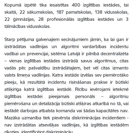
Kopumā izpētē tika iesaistītas 400 izglītības iestādes, tai
skaitā, 22 sākumskolas, 187 pamatskolas, 138 vidusskolas,
22 ģimnāzijas, 28 profesionālās izglītības iestādes un 3
tālmācības vidusskolas.
Starp pētījuma galvenajiem secinājumiem jāmin, ka lai gan ir
izstrādātas vadlīnijas un algoritmi vardarbības incidentu
vadībai un prevencijai, sistēma Latvijā ir pilnībā decentralizēta
– vienas izglītības iestādes izstrādā savus algoritmus, citas
vadās pēc pašvaldību izstrādātajiem, bet vēl citas izmanto
valsts līmeņa vadlīnijas. Katra iestāde izvēlas sev piemērotāko
pieeju, kā rezultātā incidentu risināšanas prakse ir būtiski
atšķirīga katrā izglītības iestādē. Rīcību ievērojami ietekmē
izglītības iestādei pieejamais personāls – algoritmu
piemērošana un detalizācija būtiski atšķiras atkarībā no tā, vai
iestādē darbojas atbalsta komanda vai šādas kapacitātes nav.
Mazāka uzmanība tiek pievērsta diskriminācijas incidentiem -
nav izstrādātas atsevišķas vadlīnijas, kā izglītības iestādēm
rīkoties, identificējot diskrimināciju.