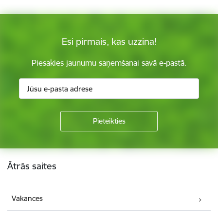
Esi pirmais, kas uzzina!
Piesakies jaunumu saņemšanai savā e-pastā.
Kājene
Ātrās saites
Vakances