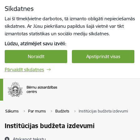
Pāriet uz lapas saturu
Sīkdatnes
Spied
lai meklētu
Enter
Lai šī tīmekļvietne darbotos, tā izmanto obligāti nepieciešamās
sīkdatnes. Ar Jūsu piekrišanu papildus šajā vietnē var tikt
izmantotas statistikas un sociālo mediju sīkdatnes.
Lūdzu, atzīmējiet savu izvēli:
Noraidīt
Apstiprināt visas
Pārvaldīt sīkdatnes
Sākums
Par mums
Budžets
Institūcijas budžeta izdevumi
Institūcijas budžeta izdevumi
Atskaņot tekstu