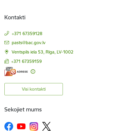
Kontakti
+371 67359128
E-pasts:
pasts@bac.gov.lv
Ventspils iela 53, Rīga, LV-1002
+371 67359159
Visi kontakti
Sekojiet mums