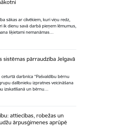
nākotni
ba sākas ar cilvēkiem, kuri viņu redz,
kuri ik dienu savā darbā pieņem lēmumus,
amana šķietami nemanāmas…
as sistēmas pārraudzība Jelgavā
ka ceturtā darbnīca “Pašvaldību bērnu
grupu dalībnieku izpratnes veicināšana
umu izskatīšanā un bērnu…
bu: attiecības, robežas un
audžu ārpusģimenes aprūpē