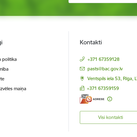
i
Kontakti
 politika
+371 67359128
E-pasts:
pasts@bac.gov.lv
mība
Ventspils iela 53, Rīga,
te
+371 67359159
izvēles maiņa
Visi kontakti