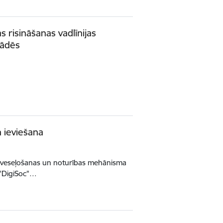
 risināšanas vadlīnijas
tādēs
n ieviešana
s Atveseļošanas un noturības mehānisma
 "DigiSoc"…