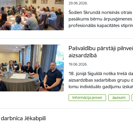
29.06.2026.
Šodien Skrundā norisinās otrais
pasākums bērnu ārpusģimenes a
profesionālās kapacitātes stipr
Pašvaldību pārstāji pilnv
aizsardzībā
19.06.2026.
18. jūnijā Siguldā notika trešā 
aizsardzības sadarbības grupu d
lomu individuālo gadījumu izska
Informācija presei
Jaunumi
darbnīca Jēkabpilī