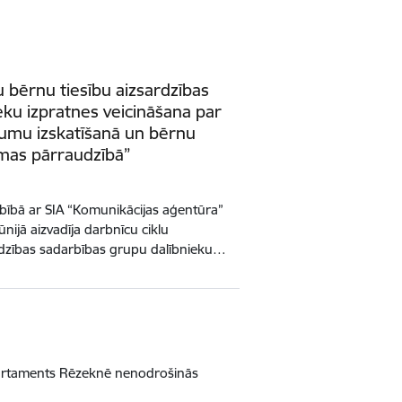
u bērnu tiesību aizsardzības
eku izpratnes veicināšana par
ījumu izskatīšanā un bērnu
ēmas pārraudzībā”
bībā ar SIA “Komunikācijas aģentūra”
ūnijā aizvadīja darbnīcu ciklu
ardzības sadarbības grupu dalībnieku…
epartaments Rēzeknē nenodrošinās