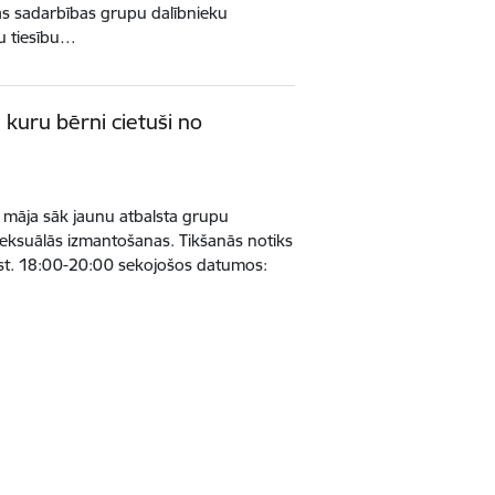
bas sadarbības grupu dalībnieku
nu tiesību…
 kuru bērni cietuši no
māja sāk jaunu atbalsta grupu
seksuālās izmantošanas. Tikšanās notiks
st. 18:00-20:00 sekojošos datumos: