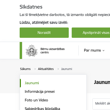
Pāriet uz lapas saturu
Sīkdatnes
Lai šī tīmekļvietne darbotos, tā izmanto obligāti nepiec
Lūdzu, atzīmējiet savu izvēli:
Noraidīt
Apstiprināt visas
Par mums
Sākums
Aktualitātes
Jaunumi
Jaunu
Jaunumi
Informācija presei
Foto un Video
Meklēt akt
Sabiedrības līdzdalība