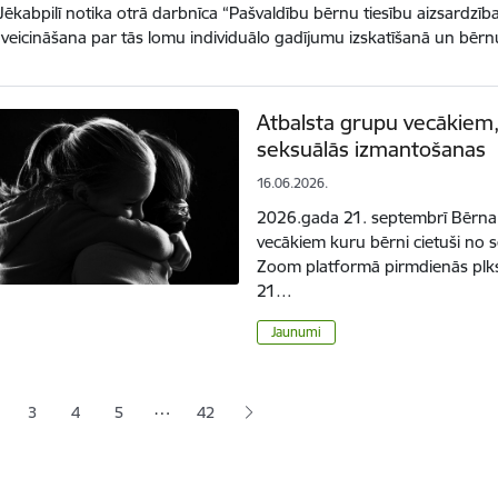
ā Jēkabpilī notika otrā darbnīca “Pašvaldību bērnu tiesību aizsardzī
 veicināšana par tās lomu individuālo gadījumu izskatīšanā un bēr
Atbalsta grupu vecākiem,
seksuālās izmantošanas
16.06.2026.
2026.gada 21. septembrī Bērna 
vecākiem kuru bērni cietuši no 
Zoom platformā pirmdienās plk
21…
Jaunumi
ana
…
3
4
5
42
jā lapa
pa
Lapa
Lapa
Lapa