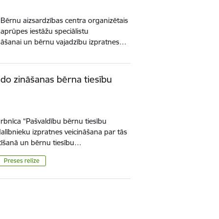
 Bērnu aizsardzības centra organizētais
prūpes iestāžu speciālistu
ināšanai un bērnu vajadzību izpratnes…
eido zināšanas bērna tiesību
darbnīca “Pašvaldību bērnu tiesību
alībnieku izpratnes veicināšana par tās
tīšanā un bērnu tiesību…
Preses relīze