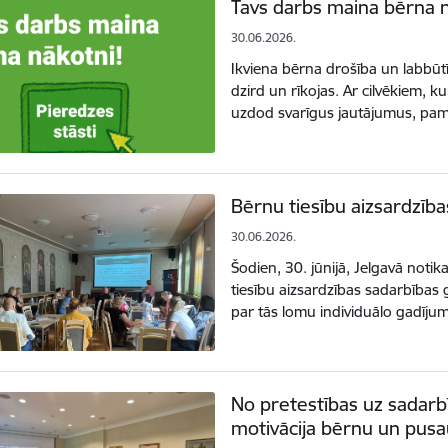
Tavs darbs maina bērna 
30.06.2026.
Ikviena bērna drošība un labbūtī
dzird un rīkojas. Ar cilvēkiem, 
uzdod svarīgus jautājumus, p
Bērnu tiesību aizsardzīb
30.06.2026.
Šodien, 30. jūnijā, Jelgavā noti
tiesību aizsardzības sadarbības 
par tās lomu individuālo gadīj
No pretestības uz sadarbī
motivācija bērnu un pus