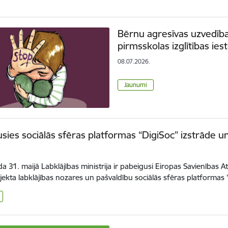
Bērnu agresīvas uzvedības
pirmsskolas izglītības ies
08.07.2026.
Jaunumi
sies sociālās sfēras platformas “DigiSoc” izstrāde u
a 31. maijā Labklājības ministrija ir pabeigusi Eiropas Savienība
jekta labklājības nozares un pašvaldību sociālās sfēras platformas