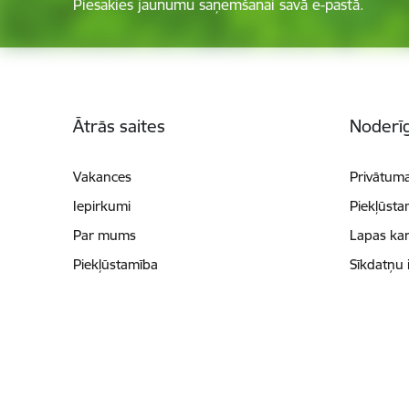
Piesakies jaunumu saņemšanai savā e-pastā.
Kājene
Ātrās saites
Noderīg
Vakances
Privātuma
Iepirkumi
Piekļūsta
Par mums
Lapas kar
Piekļūstamība
Sīkdatņu 