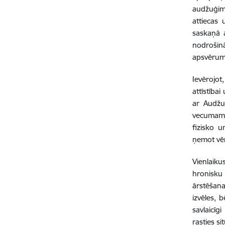
audžuģime
attiecas
saskaņā 
nodrošinā
apsvērumu
Ievērojot
attīstība
ar Audžu
vecumam u
fizisko u
ņemot vē
Vienlaiku
hronisku 
ārstēšana
izvēles, 
savlaicīg
rasties s