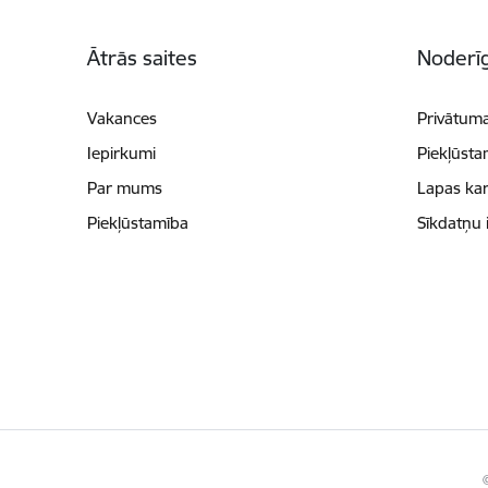
Kājene
Ātrās saites
Noderīg
Vakances
Privātuma
Iepirkumi
Piekļūsta
Par mums
Lapas kar
Piekļūstamība
Sīkdatņu 
©