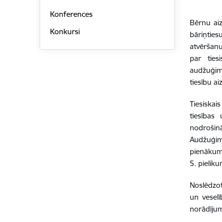
Konferences
Bērnu aiz
Konkursi
bāriņtie
atvēršanu
par ties
audžuģim
tiesību ai
Tiesiska
tiesības
nodrošin
Audžuģim
pienākum
5. pieliku
Noslēdzot
un veselī
norādījum