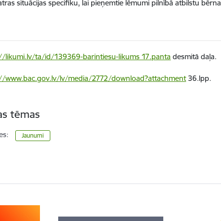
atras situācijas specifiku, lai pieņemtie lēmumi pilnībā atbilstu bēr
//likumi.lv/ta/id/139369-barintiesu-likums 17.panta
desmitā daļa.
://www.bac.gov.lv/lv/media/2772/download?attachment
36.lpp.
tas tēmas
es:
Jaunumi