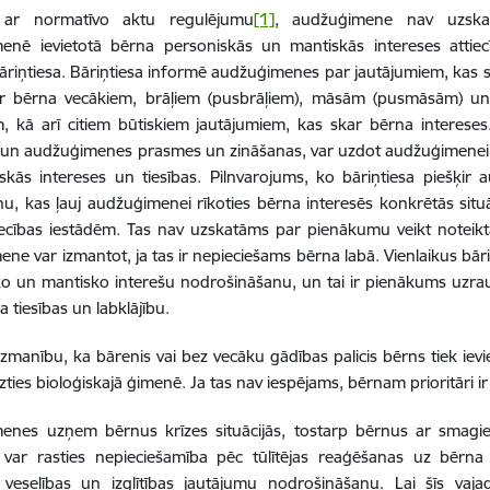
 ar normatīvo aktu regulējumu
[1]
, audžuģimene nav uzskat
enē ievietotā bērna personiskās un mantiskās intereses atti
āriņtiesa.
Bāriņtiesa informē audžuģimenes par jautājumiem, kas sai
ar bērna vecākiem, brāļiem (pusbrāļiem), māsām (pusmāsām) un
 kā arī citiem būtiskiem jautājumiem, kas skar bērna intereses. 
 un audžuģimenes prasmes un zināšanas, var uzdot audžuģimenei 
kās intereses un tiesības. Pilnvarojums, ko bāriņtiesa piešķir 
u, kas ļauj audžuģimenei rīkoties bērna interesēs konkrētās situāc
iecības iestādēm. Tas nav uzskatāms par pienākumu veikt noteikt
ne var izmantot, ja tas ir nepieciešams bērna labā. Vienlaikus bāri
o un mantisko interešu nodrošināšanu, un tai ir pienākums uzrau
 tiesības un labklājību.
manību, ka bārenis vai bez vecāku gādības palicis bērns tiek ievi
zties bioloģiskajā ģimenē. Ja tas nav iespējams, bērnam prioritāri ir
enes uzņem bērnus krīzes situācijās, tostarp bērnus ar smagi
s var rasties nepieciešamība pēc tūlītējas reaģēšanas uz bērna 
 veselības un izglītības jautājumu nodrošināšanu. Lai šīs vaja