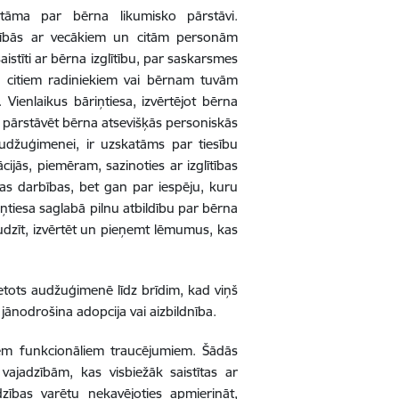
āma par bērna likumisko pārstāvi.
ecībās ar vecākiem un citām personām
stīti ar bērna izglītību, par saskarsmes
 citiem radiniekiem vai bērnam tuvām
Vienlaikus bāriņtiesa, izvērtējot bērna
pārstāvēt bērna atsevišķās personiskās
audžuģimenei, ir uzskatāms par tiesību
ijās, piemēram, sazinoties ar izglītības
as darbības, bet gan par iespēju, kuru
ņtiesa saglabā pilnu atbildību par bērna
dzīt, izvērtēt un pieņemt lēmumus, kas
etots audžuģimenē līdz brīdim, kad viņš
 jānodrošina adopcija vai aizbildnība.
em funkcionāliem traucējumiem. Šādās
vajadzībām, kas visbiežāk saistītas ar
dzības varētu nekavējoties apmierināt,