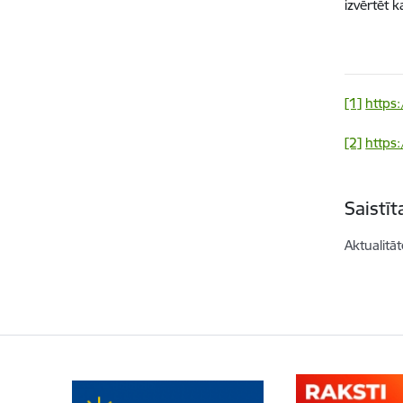
izvērtēt k
[1]
https:
[2]
https
Saistī
Aktualitāt