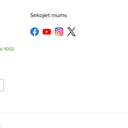
Sekojiet mums
 LV-1002
s.