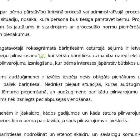
par bērna pārstāvību kriminālprocesā vai administratīvajā procesā 
situāciju, nosaka, kura persona būs tiesīga pārstāvēt bērnu.
Pro
 un šis jautājums ir skaidrojams ar procesuālo normu piemēroš
un pienākumus.
agatavotajā rokasgrāmatā bāriņtiesām ceturtajā sējumā ir ietv
eņu pilnvarošanu”
[2]
, kur vērsta bāriņtiesu uzmanība uz iepriekš
pilnvarojumu izsniegšanu, kur bērna intereses jāpārstāv būtiskos un
jums audžuģimenei ir izvēles iespēja nevis obligāts pienākums 
u paliek bāriņtiesai.
Nedrīkst pieļaut situācijas, kurās audžuģi
tas lēmuma pieņemšanā, un audžuģimene par kādu pilnvarojumu 
ums tiek izsniegts pēc abpusējas vienošanās.
nēm ir jāskaidro, kādos gadījumos un kāda satura pilnvarojums 
nes loma bērna pārstāvībā, ja šāds pilnvarojums ir piešķirts.
bāriņtiesas nodrošināt un īstenot skaidru un savlaicīgu komuni