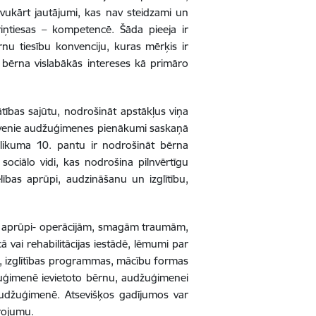
avukārt jautājumi, kas nav steidzami un
riņtiesas – kompetencē. Šāda pieeja ir
u tiesību konvenciju, kuras mērķis ir
ā bērna vislabākās intereses kā primāro
tības sajūtu, nodrošināt apstākļus viņa
 galvenie audžuģimenes pienākumi saskaņā
likuma 10. pantu ir nodrošināt bērna
sociālo vidi, kas nodrošina pilnvērtīgu
elības aprūpi, audzināšanu un izglītību,
bas aprūpi- operācijām, smagām traumām,
ā vai rehabilitācijas iestādē, lēmumi par
des, izglītības programmas, mācību formas
udžuģimenē ievietoto bērnu, audžuģimenei
 audžuģimenē.
Atsevišķos gadījumos var
arojumu.