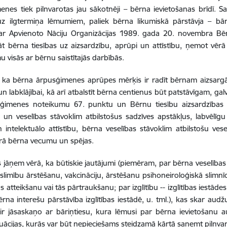
nes tiek pilnvarotas jau sākotnēji – bērna ievietošanas brīdī. S
 uz ilgtermiņa lēmumiem, paliek bērna likumiskā pārstāvja – bā
ar Apvienoto Nāciju Organizācijas 1989. gada 20. novembra Bērn
t bērna tiesības uz aizsardzību, aprūpi un attīstību, ņemot vēr
 visās ar bērnu saistītajās darbībās.
, ka bērna ārpusģimenes aprūpes mērķis ir radīt bērnam aizsargā
i un labklājībai, kā arī atbalstīt bērna centienus būt patstāvīgam,
ģimenes noteikumu 67. punktu un Bērnu tiesību aizsardzības 
n veselības stāvoklim atbilstošus sadzīves apstākļus, labvēlīgu 
n intelektuālo attīstību, bērna veselības stāvoklim atbilstošu ves
rā bērna vecumu un spējas.
s jāņem vērā, ka būtiskie jautājumi (piemēram, par bērna veselī
slimību ārstēšanu, vakcināciju, ārstēšanu psihoneiroloģiskā slimnīc
s atteikšanu vai tās pārtraukšanu; par izglītību -- izglītības iestā
bērna interešu pārstāvība izglītības iestādē, u. tml.), kas skar a
i ir jāsaskaņo ar bāriņtiesu, kura lēmusi par bērna ievietošanu
ituācijas, kurās var būt nepieciešams steidzamā kārtā saņemt pilnv