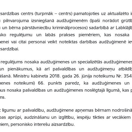
sardzības centrs (turpmāk – centrs) pamatojoties uz aktualizēto 
su pilnvarojuma izsniegšanā audžuģimenēm (īpaši norādot grūtī
 un bērna pārstāvniecību kriminālprocesos) sadarbībā ar Labklājīb
isko regulējumu un labās prakses piemēriem, kas nosaka bā
enei vai citai personai veikt noteiktas darbības audžuģimenē i
zsardzībai.
is regulējums nosaka audžuģimenes un specializētās audžuģimen
 un pienākumus, kā arī pašvaldības un audžuģimeņu atbildī
āšanā. Ministru kabineta 2018. gada 26. jūnija noteikumu Nr. 3
enes noteikumi) 66. punkts paredz, ka audžuģimenes un pa
us nosaka pašvaldības un audžuģimenes noslēgtajā līgumā, kas 
ms.
 līgumu ar pašvaldību, audžuģimene apņemas bērnam nodrošināt a
bas aprūpi, audzināšanu un izglītību, iespēju tikties ar vecākie
iem, personisko interešu aizsardzību.