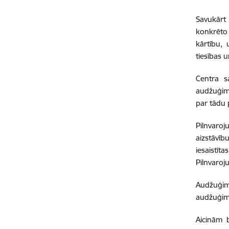
Savukārt 
konkrēto 
kārtību,
tiesības 
Centra s
audžuģim
par tādu 
Pilnvaro
aizstāvīb
iesaistī
Pilnvaroj
Audžuģime
audžuģime
Aicinām 