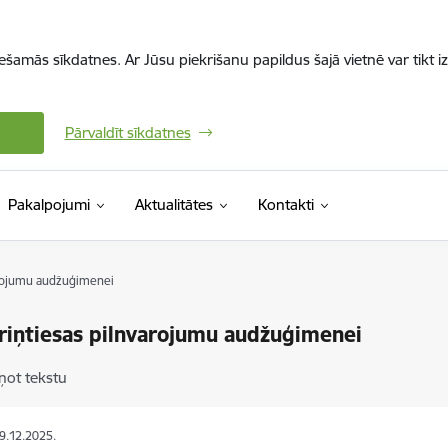
iešamās sīkdatnes. Ar Jūsu piekrišanu papildus šajā vietnē var tikt i
Pārvaldīt sīkdatnes
Pakalpojumi
Aktualitātes
Kontakti
arojumu audžuģimenei
riņtiesas pilnvarojumu audžuģimenei
ņot tekstu
29.12.2025.