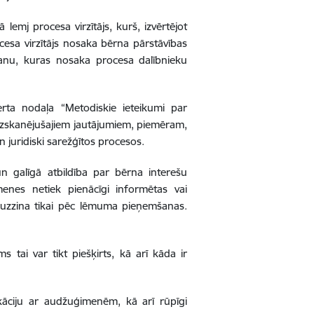
lemj procesa virzītājs, kurš, izvērtējot
cesa virzītājs nosaka bērna pārstāvības
anu, kuras nosaka procesa dalībnieku
erta nodaļa “Metodiskie ieteikumi par
 izskanējušajiem jautājumiem, piemēram,
 juridiski sarežģītos procesos.
un galīgā atbildība par bērna interešu
menes netiek pienācīgi informētas vai
uzzina tikai pēc lēmuma pieņemšanas.
tai var tikt piešķirts, kā arī kāda ir
kāciju ar audžuģimenēm, kā arī rūpīgi