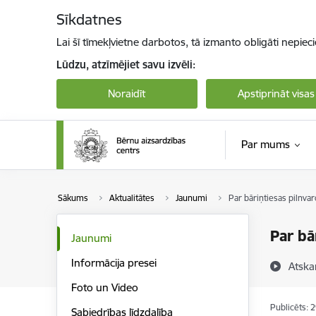
Pāriet uz lapas saturu
Sīkdatnes
Lai šī tīmekļvietne darbotos, tā izmanto obligāti nepiec
Lūdzu, atzīmējiet savu izvēli:
Noraidīt
Apstiprināt visas
Par mums
Sākums
Aktualitātes
Jaunumi
Par bāriņtiesas pilnv
Par bā
Jaunumi
Informācija presei
Atska
Foto un Video
Publicēts: 
Sabiedrības līdzdalība