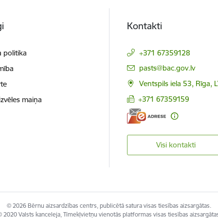
i
Kontakti
 politika
+371 67359128
E-pasts:
pasts@bac.gov.lv
mība
Ventspils iela 53, Rīga,
te
+371 67359159
izvēles maiņa
Visi kontakti
© 2026 Bērnu aizsardzības centrs, publicētā satura visas tiesības aizsargātas.
 2020 Valsts kanceleja, Tīmekļvietņu vienotās platformas visas tiesības aizsargāta