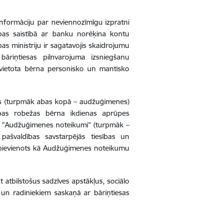
informāciju par neviennozīmīgu izpratni
bas saistībā ar banku norēķina kontu
as ministriju ir sagatavojis skaidrojumu
riņtiesas pilnvarojuma izsniegšanu
evietota bērna personisko un mantisko
es (turpmāk abas kopā – audžuģimenes)
bas robežas bērna ikdienas aprūpes
54 "Audžuģimenes noteikumi" (turpmāk –
švaldības savstarpējās tiesības un
pievienots kā Audžuģimenes noteikumu
tbilstošus sadzīves apstākļus, sociālo
m un radiniekiem saskaņā ar bāriņtiesas