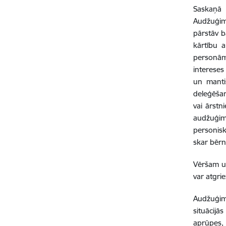
Saskaņā
Audžuģim
pārstāv b
kārtību 
personām,
intereses
un mantis
deleģēšan
vai ārstn
audžuģime
personisk
skar bērna
Vēršam uz
var atgrie
Audžuģim
situācijā
aprūpes,