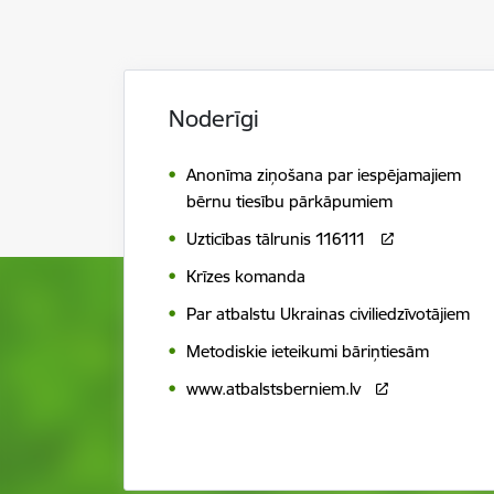
Noderīgi
Anonīma ziņošana par iespējamajiem
bērnu tiesību pārkāpumiem
Uzticības tālrunis 116111
Krīzes komanda
Par atbalstu Ukrainas civiliedzīvotājiem
Metodiskie ieteikumi bāriņtiesām
www.atbalstsberniem.lv