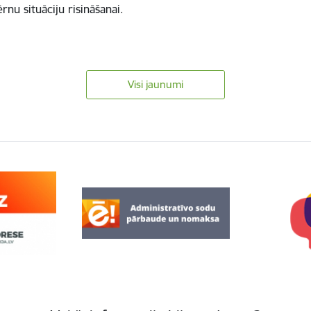
nu situāciju risināšanai.
…
Visi jaunumi