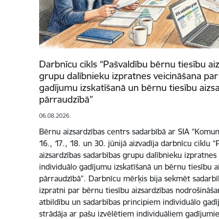
Darbnīcu cikls “Pašvaldību bērnu tiesību ai
grupu dalībnieku izpratnes veicināšana par
gadījumu izskatīšanā un bērnu tiesību aizs
pārraudzībā”
06.08.2026.
Bērnu aizsardzības centrs sadarbībā ar SIA “Komun
16., 17., 18. un 30. jūnijā aizvadīja darbnīcu ciklu 
aizsardzības sadarbības grupu dalībnieku izpratnes
individuālo gadījumu izskatīšanā un bērnu tiesību a
pārraudzībā”. Darbnīcu mērķis bija sekmēt sadarbī
izpratni par bērnu tiesību aizsardzības nodrošināš
atbildību un sadarbības principiem individuālo gadī
strādāja ar pašu izvēlētiem individuāliem gadījumi