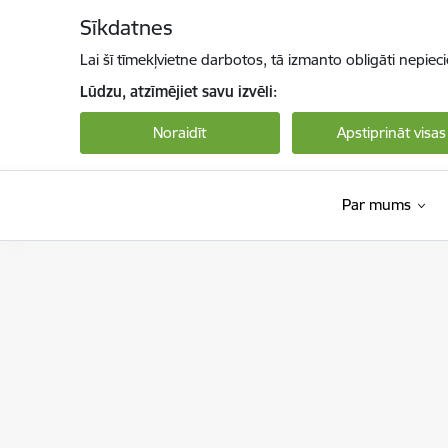
Pāriet uz lapas saturu
Sīkdatnes
Lai šī tīmekļvietne darbotos, tā izmanto obligāti nepiec
Lūdzu, atzīmējiet savu izvēli:
Noraidīt
Apstiprināt visas
Par mums
Bērnu aizsardzības centrs