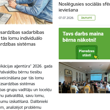
Noslēgusies sociālās sfē
ieviešana
Jaunumi
07.07.2026.
zsardzības sadarbības
 tās lomu individuālo
ardzības sistēmas
ikācijas aģentūra” 2026. gada
“Pašvaldību bērnu tiesību
 veicināšana par tās lomu
izsardzības sistēmas
bas grupu vadītāju un locekļu
anu pašvaldībā, savu lomu,
jumu izskatīšanā. Dalībnieki
em, analizējot problēmu