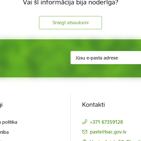
Vai šī informācija bija noderīga?
Sniegt atsauksmi
i
Kontakti
 politika
+371 67359128
E-pasts:
pasts@bac.gov.lv
mība