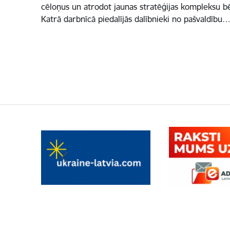
cēloņus un atrodot jaunas stratēģijas kompleksu bēr
Katrā darbnīcā piedalījās dalībnieki no pašvaldību