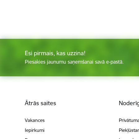
Esi pirmais, kas uzzina!
Piesakies jaunumu saņemšanai savā e-pastā.
Kājene
Ātrās saites
Noderīg
Vakances
Privātuma
Iepirkumi
Piekļūsta