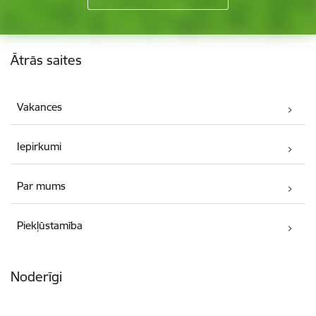
Kājene
Ātrās saites
Vakances
Iepirkumi
Par mums
Piekļūstamība
Noderīgi