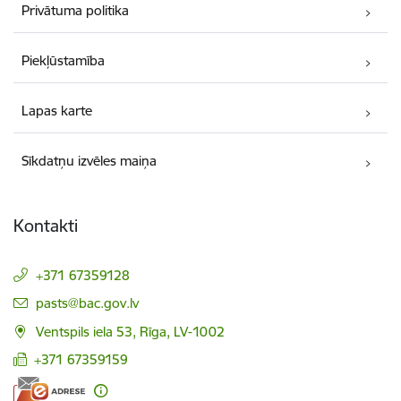
Privātuma politika
Piekļūstamība
Lapas karte
Sīkdatņu izvēles maiņa
Kontakti
+371 67359128
E-pasts:
pasts@bac.gov.lv
Ventspils iela 53, Rīga, LV-1002
+371 67359159