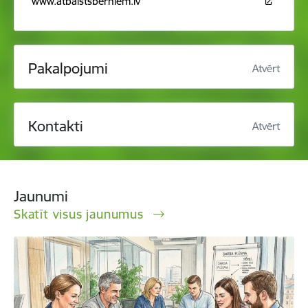
www.atbalstsberniem.lv
Pakalpojumi
Atvērt
Kontakti
Atvērt
Jaunumi
Skatīt visus jaunumus