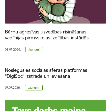
Bērnu agresīvas uzvedības risināšanas
vadlīnijas pirmsskolas izglītības iestādēs
08.07.2026.
Jaunumi
Noslēgusies sociālās sfēras platformas
“DigiSoc” izstrāde un ieviešana
07.07.2026.
Jaunumi