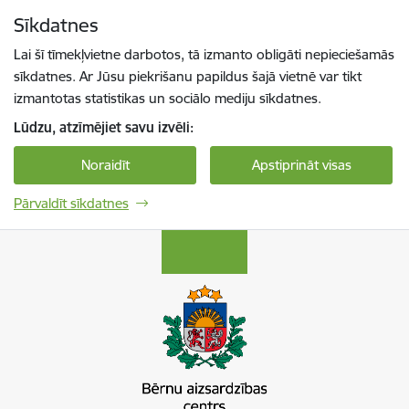
Pāriet uz lapas saturu
Sīkdatnes
Spied
lai meklētu
Enter
Lai šī tīmekļvietne darbotos, tā izmanto obligāti nepieciešamās
sīkdatnes. Ar Jūsu piekrišanu papildus šajā vietnē var tikt
izmantotas statistikas un sociālo mediju sīkdatnes.
Lūdzu, atzīmējiet savu izvēli:
Noraidīt
Apstiprināt visas
Pārvaldīt sīkdatnes
Bērnu aizsardzības centrs