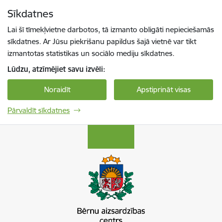
Pāriet uz lapas saturu
Sīkdatnes
Spied
lai meklētu
Enter
Lai šī tīmekļvietne darbotos, tā izmanto obligāti nepieciešamās
sīkdatnes. Ar Jūsu piekrišanu papildus šajā vietnē var tikt
izmantotas statistikas un sociālo mediju sīkdatnes.
Lūdzu, atzīmējiet savu izvēli:
Noraidīt
Apstiprināt visas
Pārvaldīt sīkdatnes
Bērnu aizsardzības centrs