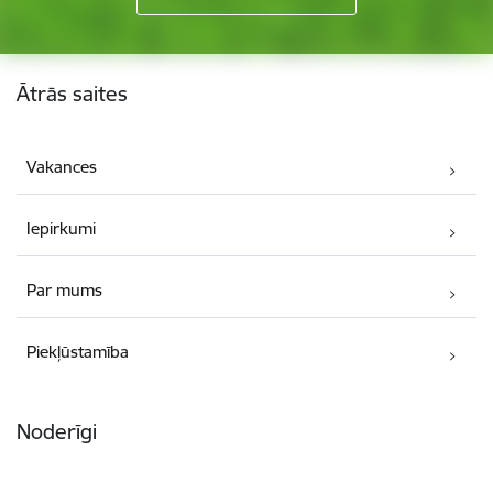
Kājene
Ātrās saites
Vakances
Iepirkumi
Par mums
Piekļūstamība
Noderīgi