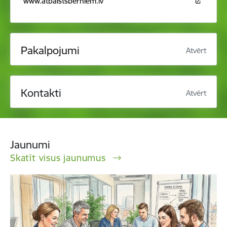
www.atbalstsberniem.lv
Pakalpojumi
Atvērt
Kontakti
Atvērt
Jaunumi
Skatīt visus jaunumus