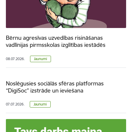
Bērnu agresīvas uzvedības risināšanas
vadlīnijas pirmsskolas izglītības iestādēs
08.07.2026.
Jaunumi
Noslēgusies sociālās sfēras platformas
“DigiSoc” izstrāde un ieviešana
07.07.2026.
Jaunumi