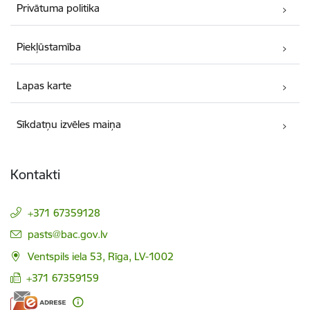
Privātuma politika
Piekļūstamība
Lapas karte
Sīkdatņu izvēles maiņa
Kontakti
+371 67359128
E-pasts:
pasts@bac.gov.lv
Ventspils iela 53, Rīga, LV-1002
+371 67359159