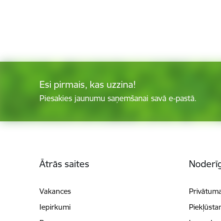
Esi pirmais, kas uzzina!
Piesakies jaunumu saņemšanai savā e-pastā.
Kājene
Ātrās saites
Noderīg
Vakances
Privātuma
Iepirkumi
Piekļūsta