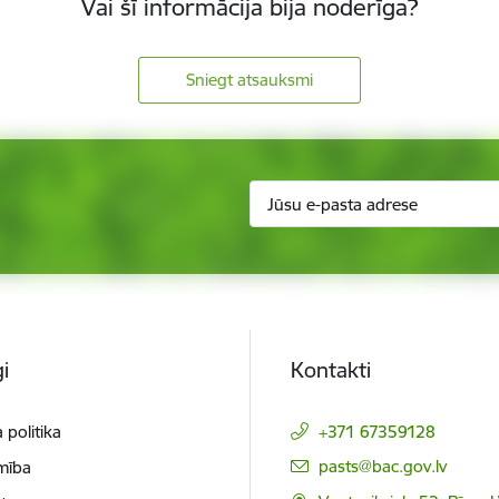
Vai šī informācija bija noderīga?
Sniegt atsauksmi
i
Kontakti
 politika
+371 67359128
E-pasts:
pasts@bac.gov.lv
mība