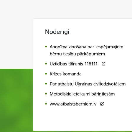
Noderīgi
Anonīma ziņošana par iespējamajiem
bērnu tiesību pārkāpumiem
Uzticības tālrunis 116111
Krīzes komanda
Par atbalstu Ukrainas civiliedzīvotājiem
Metodiskie ieteikumi bāriņtiesām
www.atbalstsberniem.lv