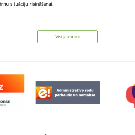
nu situāciju risināšanai.
…
Visi jaunumi