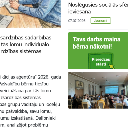
Noslēgusies sociālās sfē
ieviešana
Jaunumi
07.07.2026.
zsardzības sadarbības
 tās lomu individuālo
ardzības sistēmas
ikācijas aģentūra” 2026. gada
“Pašvaldību bērnu tiesību
 veicināšana par tās lomu
izsardzības sistēmas
bas grupu vadītāju un locekļu
anu pašvaldībā, savu lomu,
jumu izskatīšanā. Dalībnieki
em, analizējot problēmu