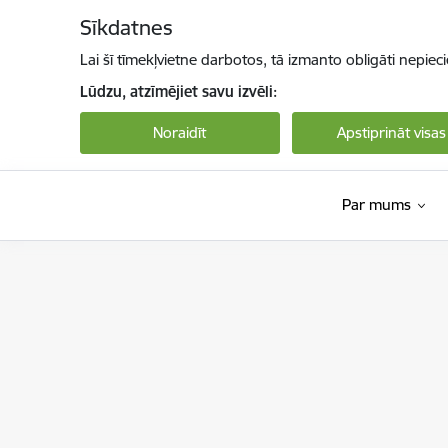
Pāriet uz lapas saturu
Sīkdatnes
Lai šī tīmekļvietne darbotos, tā izmanto obligāti nepiec
Lūdzu, atzīmējiet savu izvēli:
Noraidīt
Apstiprināt visas
Par mums
Bērnu aizsardzības centrs