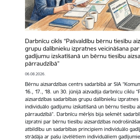
Darbnīcu cikls “Pašvaldību bērnu tiesību ai
grupu dalībnieku izpratnes veicināšana par
gadījumu izskatīšanā un bērnu tiesību aizs
pārraudzībā”
06.08.2026.
Bērnu aizsardzības centrs sadarbībā ar SIA “Komun
16., 17., 18. un 30. jūnijā aizvadīja darbnīcu ciklu 
aizsardzības sadarbības grupu dalībnieku izpratnes
individuālo gadījumu izskatīšanā un bērnu tiesību a
pārraudzībā”. Darbnīcu mērķis bija sekmēt sadarbī
izpratni par bērnu tiesību aizsardzības nodrošināš
atbildību un sadarbības principiem individuālo gadī
strādāja ar pašu izvēlētiem individuāliem gadījumi