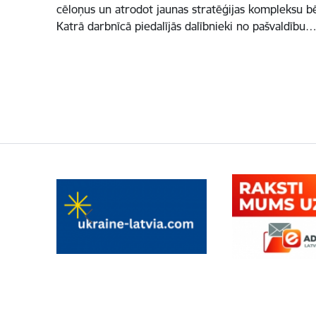
cēloņus un atrodot jaunas stratēģijas kompleksu bēr
Katrā darbnīcā piedalījās dalībnieki no pašvaldību