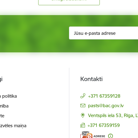
i
Kontakti
 politika
+371 67359128
E-pasts:
pasts@bac.gov.lv
mība
Ventspils iela 53, Rīga,
te
+371 67359159
izvēles maiņa