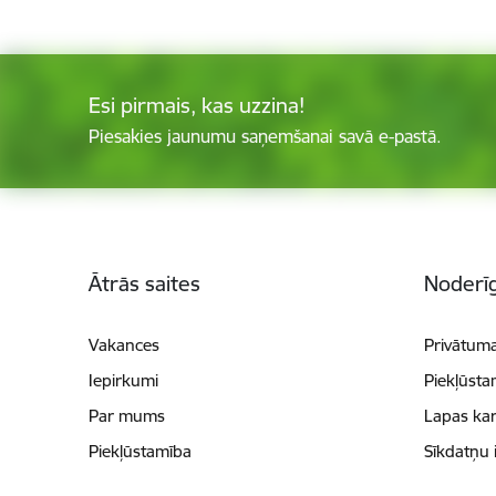
Esi pirmais, kas uzzina!
Piesakies jaunumu saņemšanai savā e-pastā.
Kājene
Ātrās saites
Noderīg
Vakances
Privātuma
Iepirkumi
Piekļūsta
Par mums
Lapas kar
Piekļūstamība
Sīkdatņu 