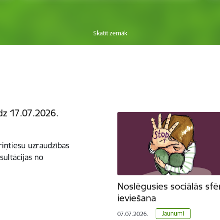
Skatīt zemāk
dz 17.07.2026.
riņtiesu uzraudzības
ultācijas no
Noslēgusies sociālās sfē
ieviešana
Jaunumi
07.07.2026.