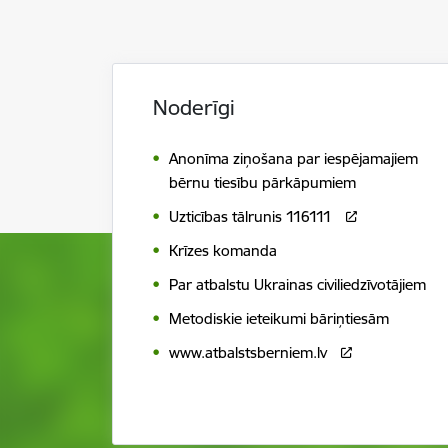
Noderīgi
Anonīma ziņošana par iespējamajiem
bērnu tiesību pārkāpumiem
Uzticības tālrunis 116111
Krīzes komanda
Par atbalstu Ukrainas civiliedzīvotājiem
Metodiskie ieteikumi bāriņtiesām
www.atbalstsberniem.lv