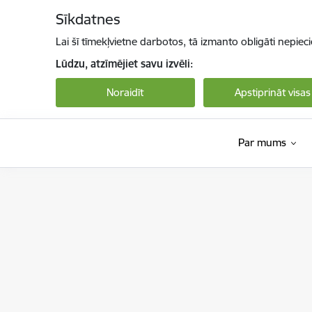
Pāriet uz lapas saturu
Sīkdatnes
Lai šī tīmekļvietne darbotos, tā izmanto obligāti nepiec
Lūdzu, atzīmējiet savu izvēli:
Noraidīt
Apstiprināt visas
Par mums
Bērnu aizsardzības centrs