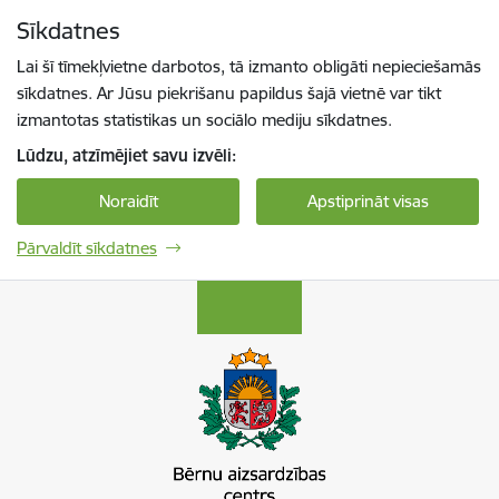
Pāriet uz lapas saturu
Sīkdatnes
Spied
lai meklētu
Enter
Lai šī tīmekļvietne darbotos, tā izmanto obligāti nepieciešamās
sīkdatnes. Ar Jūsu piekrišanu papildus šajā vietnē var tikt
izmantotas statistikas un sociālo mediju sīkdatnes.
Lūdzu, atzīmējiet savu izvēli:
Noraidīt
Apstiprināt visas
Pārvaldīt sīkdatnes
Bērnu aizsardzības centrs