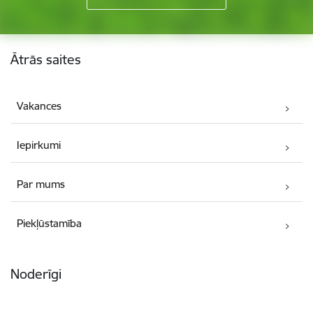
Kājene
Ātrās saites
Vakances
Iepirkumi
Par mums
Piekļūstamība
Noderīgi