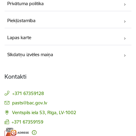
Privātuma politika
Piekļūstamība
Lapas karte
Sīkdatņu izvēles maiņa
Kontakti
+371 67359128
E-pasts:
pasts@bac.gov.lv
Ventspils iela 53, Rīga, LV-1002
+371 67359159