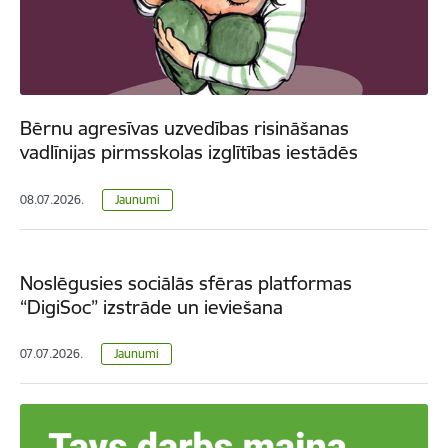
Bērnu agresīvas uzvedības risināšanas
vadlīnijas pirmsskolas izglītības iestādēs
08.07.2026.
Jaunumi
Noslēgusies sociālās sfēras platformas
“DigiSoc” izstrāde un ieviešana
07.07.2026.
Jaunumi