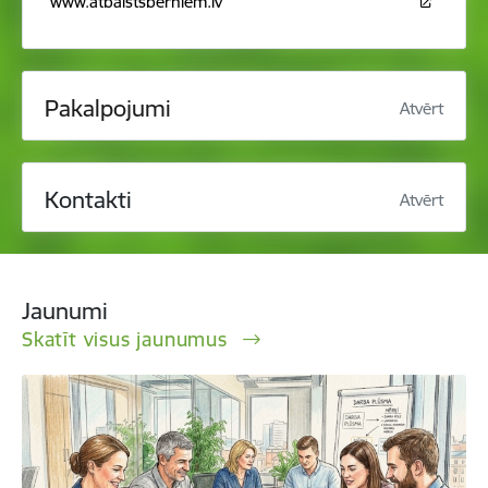
www.atbalstsberniem.lv
Pakalpojumi
Atvērt
Kontakti
Atvērt
Jaunumi
Skatīt visus jaunumus