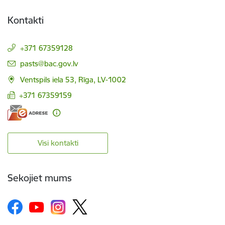
Kontakti
+371 67359128
E-pasts:
pasts@bac.gov.lv
Ventspils iela 53, Rīga, LV-1002
+371 67359159
Visi kontakti
Sekojiet mums