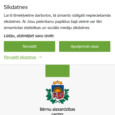
Pāriet uz lapas saturu
Sīkdatnes
Spied
lai meklētu
Enter
Lai šī tīmekļvietne darbotos, tā izmanto obligāti nepieciešamās
sīkdatnes. Ar Jūsu piekrišanu papildus šajā vietnē var tikt
izmantotas statistikas un sociālo mediju sīkdatnes.
Lūdzu, atzīmējiet savu izvēli:
Noraidīt
Apstiprināt visas
Pārvaldīt sīkdatnes
Bērnu aizsardzības centrs