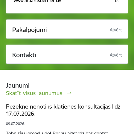
www.atbalstsberniem.lv
Pakalpojumi
Atvērt
Kontakti
Atvērt
Jaunumi
Skatīt visus jaunumus
Rēzeknē nenotiks klātienes konsultācijas līdz
17.07.2026.
09.07.2026.
Tehnisku iemeslu dēļ Bērnu aizsardzības centra