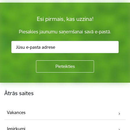
Esi pirmais, kas uzzina!
Piesakies jaunumu saņemšanai savā e-pastā.
Kājene
Ātrās saites
Vakances
Iepirkumi