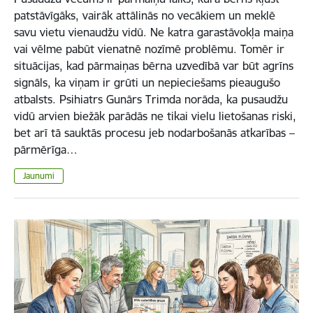
patstāvīgāks, vairāk attālinās no vecākiem un meklē
savu vietu vienaudžu vidū. Ne katra garastāvokļa maiņa
vai vēlme pabūt vienatnē nozīmē problēmu. Tomēr ir
situācijas, kad pārmaiņas bērna uzvedībā var būt agrīns
signāls, ka viņam ir grūti un nepieciešams pieaugušo
atbalsts. Psihiatrs Gunārs Trimda norāda, ka pusaudžu
vidū arvien biežāk parādās ne tikai vielu lietošanas riski,
bet arī tā sauktās procesu jeb nodarbošanās atkarības –
pārmērīga…
Jaunumi