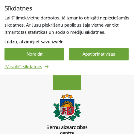
Pāriet uz lapas saturu
Sīkdatnes
Spied
lai meklētu
Enter
Lai šī tīmekļvietne darbotos, tā izmanto obligāti nepieciešamās
sīkdatnes. Ar Jūsu piekrišanu papildus šajā vietnē var tikt
izmantotas statistikas un sociālo mediju sīkdatnes.
Lūdzu, atzīmējiet savu izvēli:
Noraidīt
Apstiprināt visas
Pārvaldīt sīkdatnes
Bērnu aizsardzības centrs