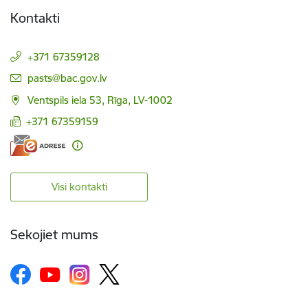
Kontakti
+371 67359128
E-pasts:
pasts@bac.gov.lv
Ventspils iela 53, Rīga, LV-1002
+371 67359159
Visi kontakti
Sekojiet mums