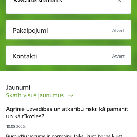
www.atbalstsberniem.lv
Pakalpojumi
Atvērt
Kontakti
Atvērt
Jaunumi
Skatīt visus jaunumus
Agrīnie uzvedības un atkarību riski: kā pamanīt
un kā rīkoties?
10.08.2026.
Pusaudžu vecums ir pārmaiņu laiks, kurā bērns kļūst