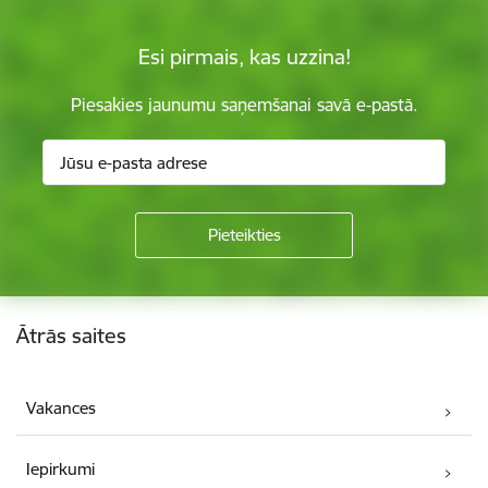
Esi pirmais, kas uzzina!
Piesakies jaunumu saņemšanai savā e-pastā.
Kājene
Ātrās saites
Vakances
Iepirkumi