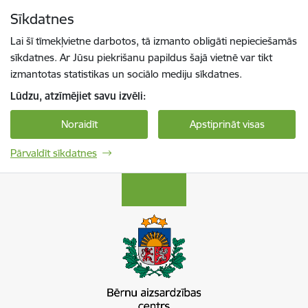
Pāriet uz lapas saturu
Sīkdatnes
Spied
lai meklētu
Enter
Lai šī tīmekļvietne darbotos, tā izmanto obligāti nepieciešamās
sīkdatnes. Ar Jūsu piekrišanu papildus šajā vietnē var tikt
izmantotas statistikas un sociālo mediju sīkdatnes.
Lūdzu, atzīmējiet savu izvēli:
Noraidīt
Apstiprināt visas
Pārvaldīt sīkdatnes
Bērnu aizsardzības centrs