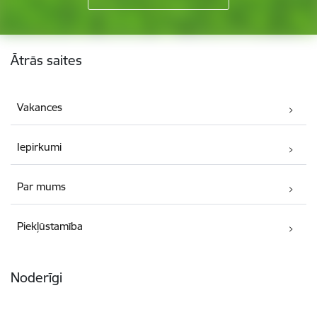
Kājene
Ātrās saites
Vakances
Iepirkumi
Par mums
Piekļūstamība
Noderīgi