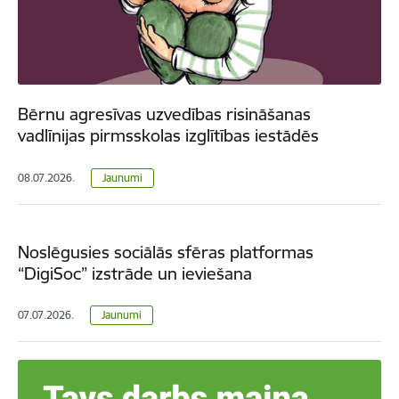
Bērnu agresīvas uzvedības risināšanas
vadlīnijas pirmsskolas izglītības iestādēs
08.07.2026.
Jaunumi
Noslēgusies sociālās sfēras platformas
“DigiSoc” izstrāde un ieviešana
07.07.2026.
Jaunumi