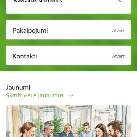
www.atbalstsberniem.lv
Pakalpojumi
Atvērt
Kontakti
Atvērt
Jaunumi
Skatīt visus jaunumus