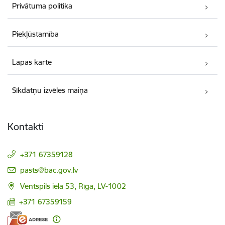
Privātuma politika
Piekļūstamība
Lapas karte
Sīkdatņu izvēles maiņa
Kontakti
+371 67359128
E-pasts:
pasts@bac.gov.lv
Ventspils iela 53, Rīga, LV-1002
+371 67359159