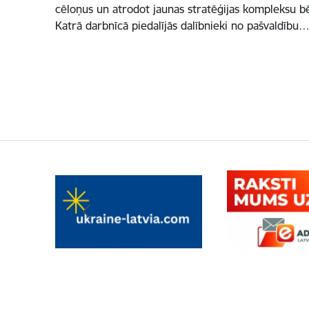
cēloņus un atrodot jaunas stratēģijas kompleksu bēr
Katrā darbnīcā piedalījās dalībnieki no pašvaldību