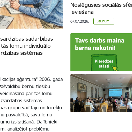
Noslēgusies sociālās sfē
ieviešana
Jaunumi
07.07.2026.
zsardzības sadarbības
 tās lomu individuālo
ardzības sistēmas
ikācijas aģentūra” 2026. gada
“Pašvaldību bērnu tiesību
 veicināšana par tās lomu
izsardzības sistēmas
bas grupu vadītāju un locekļu
anu pašvaldībā, savu lomu,
jumu izskatīšanā. Dalībnieki
em, analizējot problēmu