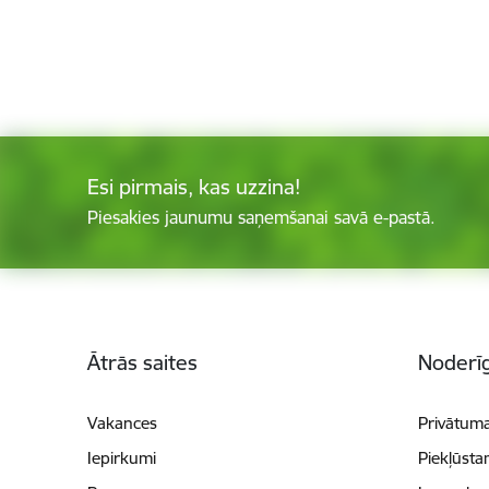
Esi pirmais, kas uzzina!
Piesakies jaunumu saņemšanai savā e-pastā.
Kājene
Ātrās saites
Noderīg
Vakances
Privātuma
Iepirkumi
Piekļūsta