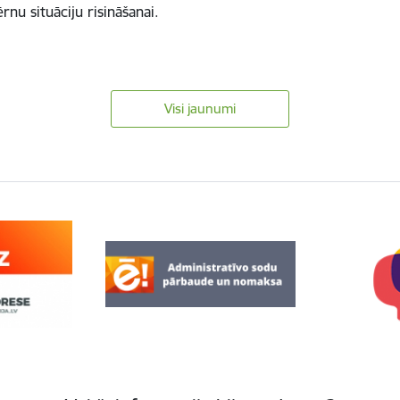
nu situāciju risināšanai.
…
Visi jaunumi