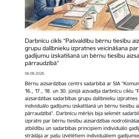
Darbnīcu cikls “Pašvaldību bērnu tiesību ai
grupu dalībnieku izpratnes veicināšana par
gadījumu izskatīšanā un bērnu tiesību aizs
pārraudzībā”
06.08.2026.
Bērnu aizsardzības centrs sadarbībā ar SIA “Komun
16., 17., 18. un 30. jūnijā aizvadīja darbnīcu ciklu 
aizsardzības sadarbības grupu dalībnieku izpratnes
individuālo gadījumu izskatīšanā un bērnu tiesību a
pārraudzībā”. Darbnīcu mērķis bija sekmēt sadarbī
izpratni par bērnu tiesību aizsardzības nodrošināš
atbildību un sadarbības principiem individuālo gadī
strādāja ar pašu izvēlētiem individuāliem gadījumi