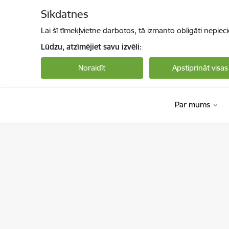
Pāriet uz lapas saturu
Sīkdatnes
Lai šī tīmekļvietne darbotos, tā izmanto obligāti nepiec
Lūdzu, atzīmējiet savu izvēli:
Noraidīt
Apstiprināt visas
Par mums
Bērnu aizsardzības centrs