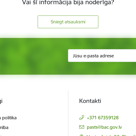
Vai šī informācija bija noderīga?
Sniegt atsauksmi
i
Kontakti
 politika
+371 67359128
E-pasts:
pasts@bac.gov.lv
mība