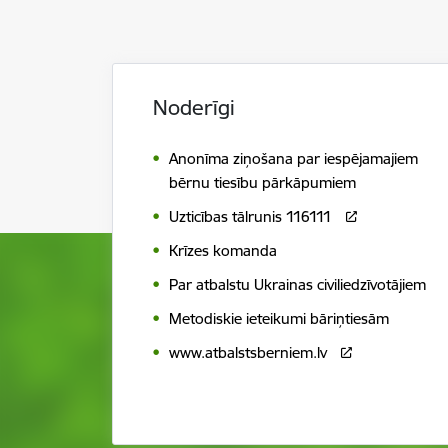
Noderīgi
Anonīma ziņošana par iespējamajiem
bērnu tiesību pārkāpumiem
Uzticības tālrunis 116111
Krīzes komanda
Par atbalstu Ukrainas civiliedzīvotājiem
Metodiskie ieteikumi bāriņtiesām
www.atbalstsberniem.lv