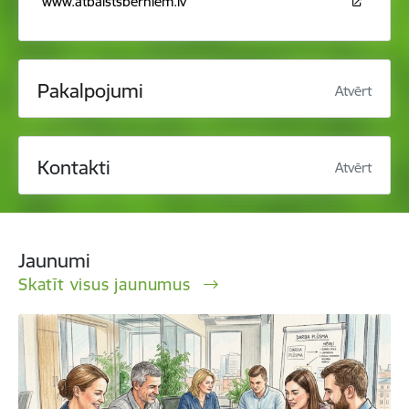
www.atbalstsberniem.lv
Pakalpojumi
Atvērt
Kontakti
Atvērt
Jaunumi
Skatīt visus jaunumus