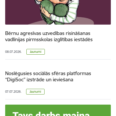
Bērnu agresīvas uzvedības risināšanas
vadlīnijas pirmsskolas izglītības iestādēs
08.07.2026.
Jaunumi
Noslēgusies sociālās sfēras platformas
“DigiSoc” izstrāde un ieviešana
07.07.2026.
Jaunumi