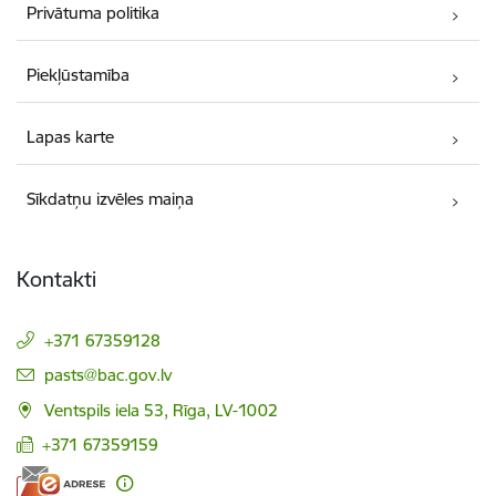
Privātuma politika
Piekļūstamība
Lapas karte
Sīkdatņu izvēles maiņa
Kontakti
+371 67359128
E-pasts:
pasts@bac.gov.lv
Ventspils iela 53, Rīga, LV-1002
+371 67359159