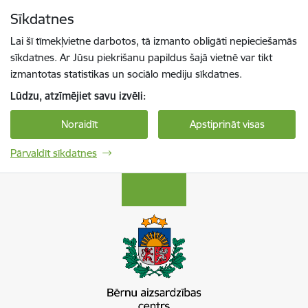
Pāriet uz lapas saturu
Sīkdatnes
Spied
lai meklētu
Enter
Lai šī tīmekļvietne darbotos, tā izmanto obligāti nepieciešamās
sīkdatnes. Ar Jūsu piekrišanu papildus šajā vietnē var tikt
izmantotas statistikas un sociālo mediju sīkdatnes.
Lūdzu, atzīmējiet savu izvēli:
Noraidīt
Apstiprināt visas
Pārvaldīt sīkdatnes
Bērnu aizsardzības centrs