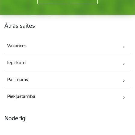
Kājene
Ātrās saites
Vakances
Iepirkumi
Par mums
Piekļūstamība
Noderīgi