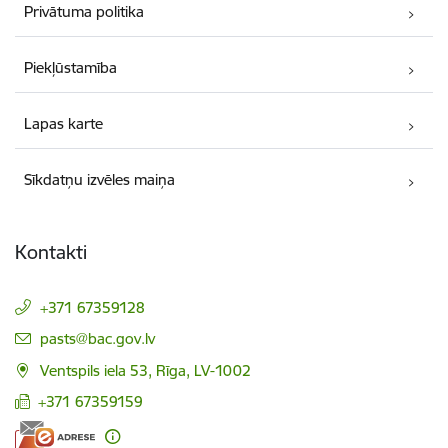
Privātuma politika
Piekļūstamība
Lapas karte
Sīkdatņu izvēles maiņa
Kontakti
+371 67359128
E-pasts:
pasts@bac.gov.lv
Ventspils iela 53, Rīga, LV-1002
+371 67359159