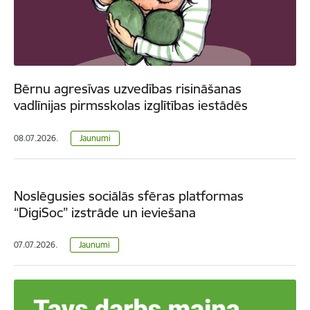
Bērnu agresīvas uzvedības risināšanas
vadlīnijas pirmsskolas izglītības iestādēs
08.07.2026.
Jaunumi
Noslēgusies sociālās sfēras platformas
“DigiSoc” izstrāde un ieviešana
07.07.2026.
Jaunumi