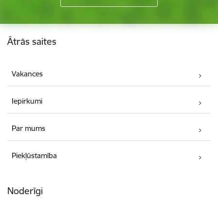
Kājene
Ātrās saites
Vakances
Iepirkumi
Par mums
Piekļūstamība
Noderīgi