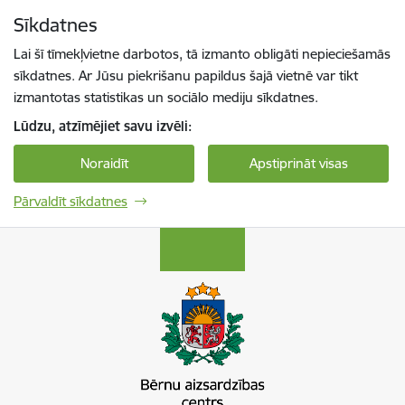
Pāriet uz lapas saturu
Sīkdatnes
Spied
lai meklētu
Enter
Lai šī tīmekļvietne darbotos, tā izmanto obligāti nepieciešamās
sīkdatnes. Ar Jūsu piekrišanu papildus šajā vietnē var tikt
izmantotas statistikas un sociālo mediju sīkdatnes.
Lūdzu, atzīmējiet savu izvēli:
Noraidīt
Apstiprināt visas
Pārvaldīt sīkdatnes
Bērnu aizsardzības centrs