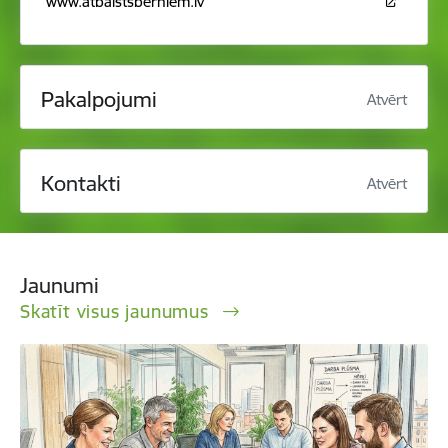
www.atbalstsberniem.lv
Pakalpojumi
Atvērt
Kontakti
Atvērt
Jaunumi
Skatīt visus jaunumus